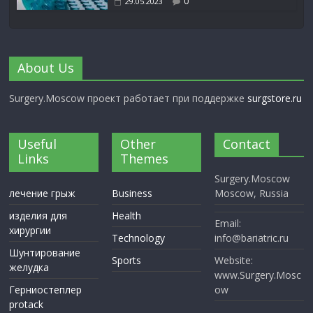
0
29.05.2023
About Us
Surgery.Moscow проект работает при поддержке
surgstore.ru
Useful
Other
Contact
Links
Themes
Surgery.Moscow
лечение грыж
Business
Moscow, Russia
изделия для
Health
Email:
хирургии
Technology
info@bariatric.ru
Шунтирование
Sports
Website:
желудка
www.Surgery.Mosc
Герниостеплер
ow
protack