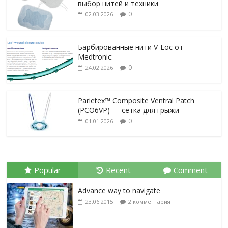
выбор нитей и техники
0
02.03.2026
Барбированные нити V-Loc от
Medtronic:
0
24.02.2026
Parietex™ Composite Ventral Patch
(PCO6VP) — сетка для грыжи
0
01.01.2026
Popular
Recent
Comment
Advance way to navigate
23.06.2015
2 комментария