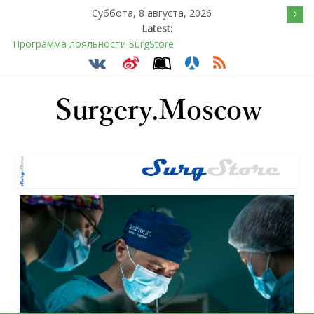
Суббота, 8 августа, 2026
Latest:
Программа лояльности SurgStore
Подсознательное желанием быть отверженным и
наказанным
Послеоперационное восстановление после герниопластики
Барбированные нити в хирургии: принцип работы и
преимущества технологии
Эротический конфликт по Юнгу