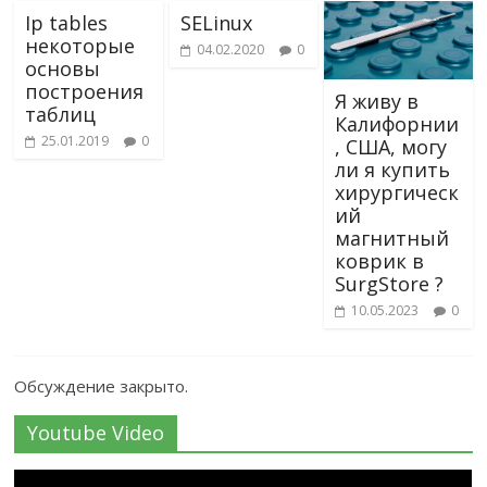
Ip tables
SELinux
некоторые
04.02.2020
0
основы
построения
Я живу в
таблиц
Калифорнии
25.01.2019
0
, США, могу
ли я купить
хирургическ
ий
магнитный
коврик в
SurgStore ?
10.05.2023
0
Обсуждение закрыто.
Youtube Video