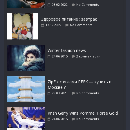
03.02.2022
No Comments
Здоровое питание : завтрак
17.12.2019
No Comments
Winter fashion news
24.06.2015
2 комментария
ZipFix с иглами PEEK — купить в
Москве ?
28.03.2023
No Comments
Krish Gerry Wins Pommel Horse Gold
24.06.2015
No Comments