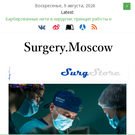
Воскресенье, 9 августа, 2026
Latest:
Эротический конфликт по Юнгу
Программа лояльности SurgStore
Подсознательное желанием быть отверженным и
наказанным
Послеоперационное восстановление после герниопластики
Барбированные нити в хирургии: принцип работы и
преимущества технологии