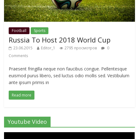
Football
Sports
Russia To Host 2018 World Cup
23.06.2015
Editor_1
2795 просмотров
0
Comments
Praesent fringilla neque non faucibus congue. Pellentesque
euismod purus libero, sed luctus odio mollis sed. Vestibulum
ante ipsum primis in
Read more
Youtube Video