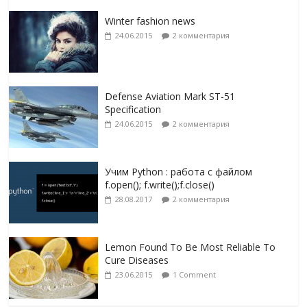
Winter fashion news
24.06.2015
2 комментария
Defense Aviation Mark ST-51
Specification
24.06.2015
2 комментария
Учим Python : работа с файлом
f.open(); f.write();f.close()
28.08.2017
2 комментария
Lemon Found To Be Most Reliable To
Cure Diseases
23.06.2015
1 Comment