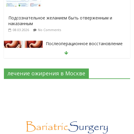
Подсознательное желанием быть отверженным и
наказанным
08.03.2026
No Comments
Послеоперационное восстановление
после герниопластики
08.03.2026
No Comments
лечение ожирения в Москве
Барбированные нити в хирургии:
принцип работы и преимущества
технологии
06.03.2026
No Comments
Лапароскопическая герниопластика:
выбор нитей и техники
02.03.2026
No Comments