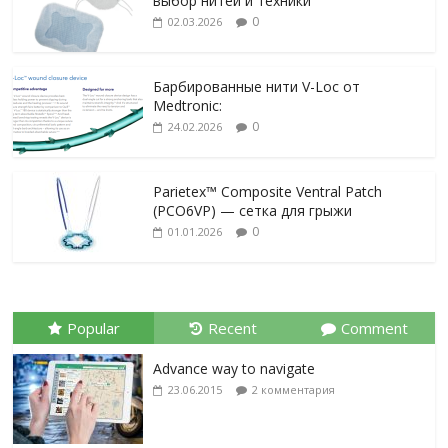
выбор нитей и техники
0
02.03.2026
Барбированные нити V-Loc от
Medtronic:
0
24.02.2026
Parietex™ Composite Ventral Patch
(PCO6VP) — сетка для грыжи
0
01.01.2026
Popular
Recent
Comment
Advance way to navigate
23.06.2015
2 комментария