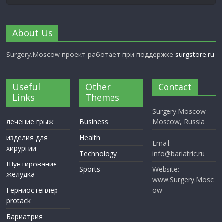
About Us
Surgery.Moscow проект работает при поддержке
surgstore.ru
Useful
Other
Contact
Links
Themes
Surgery.Moscow
лечение грыж
Business
Moscow, Russia
изделия для
Health
Email:
хирургии
Technology
info@bariatric.ru
Шунтирование
Sports
Website:
желудка
www.Surgery.Mosc
Герниостеплер
ow
protack
Бариатрия