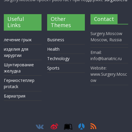
Useful
Other
Contact
Links
Themes
Surgery.Moscow
лечение грыж
Business
Moscow, Russia
изделия для
Health
Email:
хирургии
Technology
info@bariatric.ru
Шунтирование
Sports
Website:
желудка
www.Surgery.Mosc
Герниостеплер
ow
protack
Бариатрия