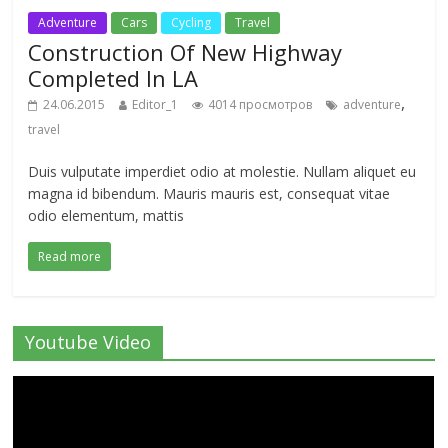
Adventure
Cars
Cycling
Travel
Construction Of New Highway
Completed In LA
,
24.06.2015
Editor_1
4014 просмотров
adventure
travel
Duis vulputate imperdiet odio at molestie. Nullam aliquet eu
magna id bibendum. Mauris mauris est, consequat vitae
odio elementum, mattis
Read more
Youtube Video