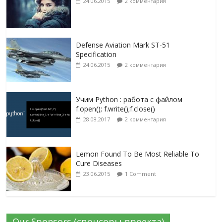
24.06.2015
2 комментария
Defense Aviation Mark ST-51
Specification
24.06.2015
2 комментария
Учим Python : работа с файлом
f.open(); f.write();f.close()
28.08.2017
2 комментария
Lemon Found To Be Most Reliable To
Cure Diseases
23.06.2015
1 Comment
Our Sponsors (спонсоры проекта)