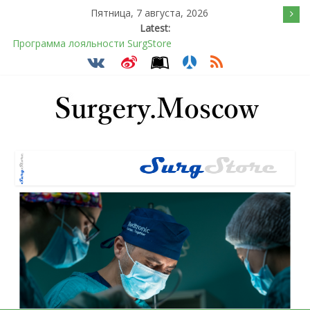
Пятница, 7 августа, 2026
Latest:
Программа лояльности SurgStore
Подсознательное желанием быть отверженным и
наказанным
Послеоперационное восстановление после герниопластики
Барбированные нити в хирургии: принцип работы и
преимущества технологии
Эротический конфликт по Юнгу