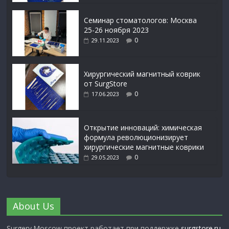
Семинар стоматологов: Москва
25-26 ноября 2023
0
29.11.2023
Xирургический магнитный коврик
от SurgStore
0
17.06.2023
Открытие инноваций: химическая
формула революционизирует
хирургические магнитные коврики
0
29.05.2023
About Us
Surgery.Moscow проект работает при поддержке
surgstore.ru