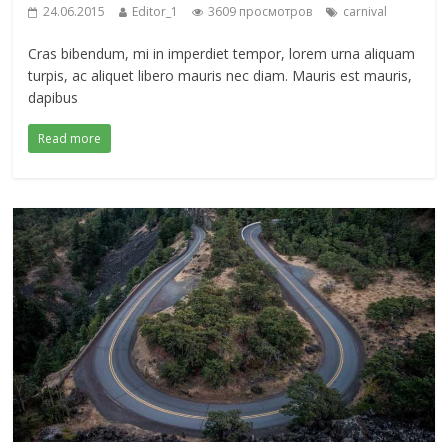
24.06.2015
Editor_1
3609 просмотров
carnival
Cras bibendum, mi in imperdiet tempor, lorem urna aliquam
turpis, ac aliquet libero mauris nec diam. Mauris est mauris,
dapibus
Read more