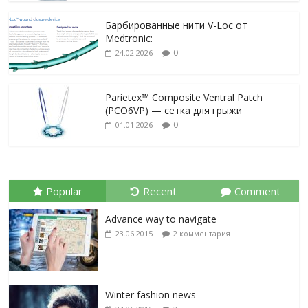
Барбированные нити V-Loc от
Medtronic:
0
24.02.2026
Parietex™ Composite Ventral Patch
(PCO6VP) — сетка для грыжи
0
01.01.2026
Popular
Recent
Comment
Advance way to navigate
23.06.2015
2 комментария
Winter fashion news