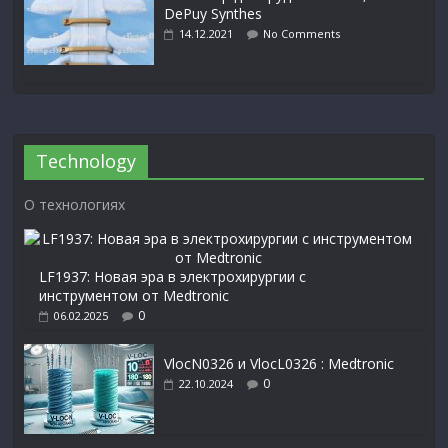
DePuy Synthes
14.12.2021
No Comments
Technology
О технологиях
LF1937: Новая эра в электрохирургии с
инструментом от Medtronic
0
06.02.2025
VlocN0326 и VlocL0326 : Medtronic
0
22.10.2024