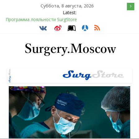
Суббота, 8 августа, 2026
Latest:
Программа лояльности SurgStore
Подсознательное желанием быть отверженным и
наказанным
Послеоперационное восстановление после герниопластики
Барбированные нити в хирургии: принцип работы и
преимущества технологии
Эротический конфликт по Юнгу