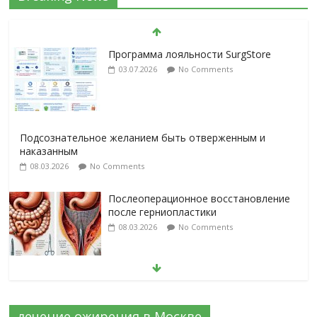
Программа лояльности SurgStore
03.07.2026
No Comments
Подсознательное желанием быть отверженным и
наказанным
08.03.2026
No Comments
Послеоперационное восстановление
после герниопластики
08.03.2026
No Comments
Барбированные нити в хирургии:
принцип работы и преимущества
технологии
лечение ожирения в Москве