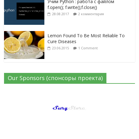
Учим Python : работа с файлом
f.open(); f.write();f.close()
28.08.2017
2 комментария
Lemon Found To Be Most Reliable To
Cure Diseases
23.06.2015
1 Comment
Our Sponsors (спонсоры проекта)