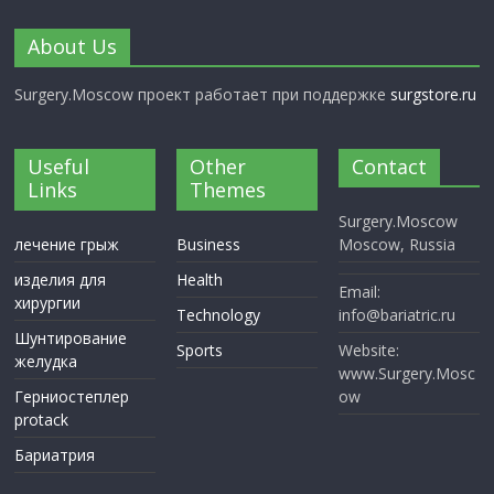
About Us
Surgery.Moscow проект работает при поддержке
surgstore.ru
Useful
Other
Contact
Links
Themes
Surgery.Moscow
лечение грыж
Business
Moscow, Russia
изделия для
Health
Email:
хирургии
Technology
info@bariatric.ru
Шунтирование
Sports
Website:
желудка
www.Surgery.Mosc
Герниостеплер
ow
protack
Бариатрия