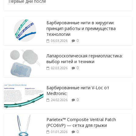
Первые дни после
Барбированные нити в хирургии:
принцип работы и преимущества
технологии
0
06.03.2026
Лапароскопическая герниопластика:
выбор нитей и техники
0
02.03.2026
Барбированные нити V-Loc от
Medtronic:
0
24.02.2026
Parietex™ Composite Ventral Patch
(PCO6VP) — сетка для грыжи
0
01.01.2026