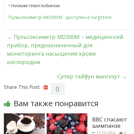
• Низким гемоглобином.
Пульсоксиметр MD300M доступен в SurgStore
←
Пульсоксиметр MD300M – медицинский
прибор, предназначенный для
мониторинга насыщения крови
кислородом
Cупер тайфун мангкхут
→
Share This Post:
0
Вам также понравится
BBC спасают
шимпанзе
11.10.2018
0