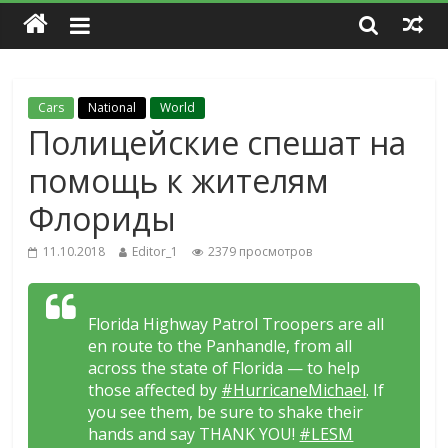
Cars
National
World
Полицейские спешат на
помощь к жителям
Флориды
11.10.2018
Editor_1
2379 просмотров
Florida Highway Patrol Troopers are all
en route to the Panhandle, from all
across the state of Florida — to help
those affected by
#HurricaneMichael
. If
you see them, be sure to shake their
hands and say THANK YOU!
#LESM