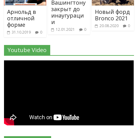
Вашингтону
закрыт до
Новый форд
Арнольд в
инаугураци
Bronco 2021
отличной
и
форме
20.08.2020
0
12.01.2021
0
31.10.2019
0
Youtube Video