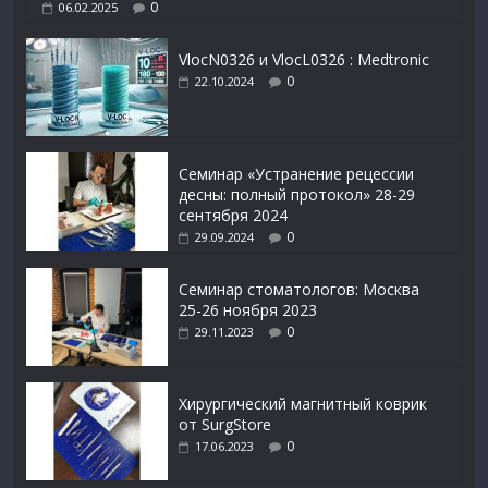
0
06.02.2025
VlocN0326 и VlocL0326 : Medtronic
0
22.10.2024
Семинар «Устранение рецессии
десны: полный протокол» 28-29
сентября 2024
0
29.09.2024
Семинар стоматологов: Москва
25-26 ноября 2023
0
29.11.2023
Xирургический магнитный коврик
от SurgStore
0
17.06.2023