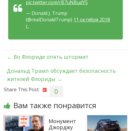
pic.twitter.com/rB7uNBudY5
— Donald J. Trump
(@realDonaldTrump)
11 октября 2018
г.
←
Во Флориде опять штормит
Дональд Трамп обсуждает безопасность
жителей Флориды
→
Share This Post:
0
Вам также понравится
Монумент
Джорджу