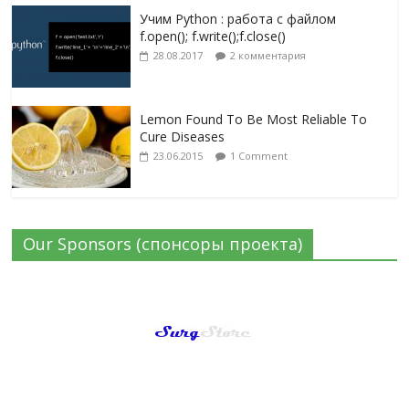
Учим Python : работа с файлом
f.open(); f.write();f.close()
28.08.2017
2 комментария
Lemon Found To Be Most Reliable To
Cure Diseases
23.06.2015
1 Comment
Our Sponsors (спонсоры проекта)