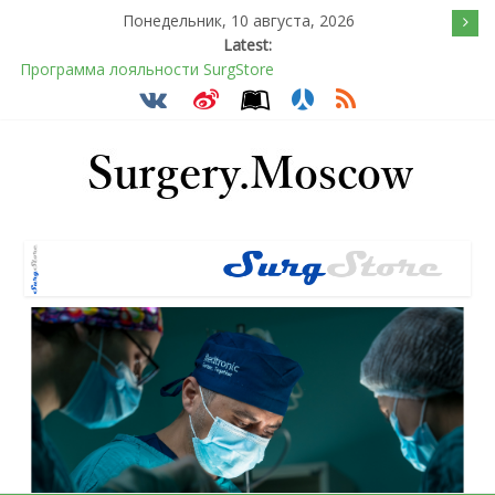
Понедельник, 10 августа, 2026
Latest:
Программа лояльности SurgStore
Подсознательное желанием быть отверженным и
наказанным
Послеоперационное восстановление после герниопластики
Барбированные нити в хирургии: принцип работы и
преимущества технологии
Эротический конфликт по Юнгу