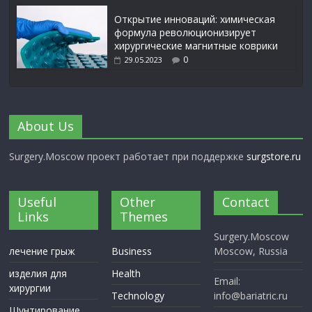
Открытие инноваций: химическая
формула революционизирует
хирургические магнитные коврики
0
29.05.2023
About Us
Surgery.Moscow проект работает при поддержке
surgstore.ru
Useful
Other
Contact
Links
Themes
Surgery.Moscow
лечение грыж
Business
Moscow, Russia
изделия для
Health
Email:
хирургии
Technology
info@bariatric.ru
Шунтирование