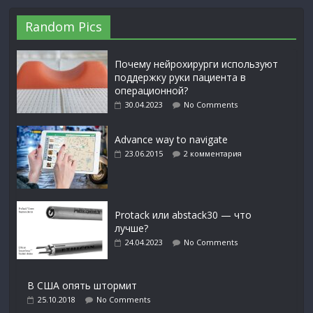
Random Pics
Почему нейрохирурги используют
поддержку руки пациента в
операционной?
30.04.2023
No Comments
Advance way to navigate
23.06.2015
2 комментария
Protack или abstack30 — что
лучше?
24.04.2023
No Comments
В США опять штормит
25.10.2018
No Comments