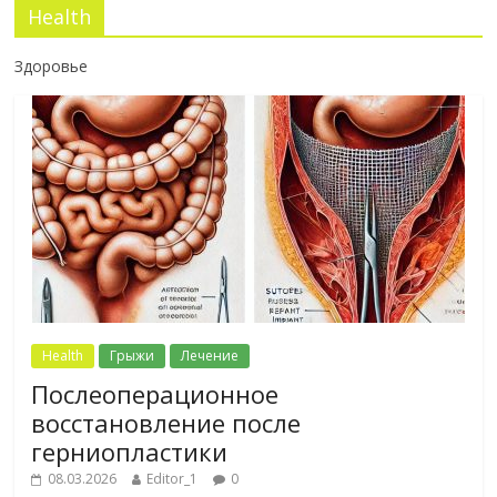
Health
Здоровье
Health
Грыжи
Лечение
Послеоперационное
восстановление после
герниопластики
08.03.2026
Editor_1
0