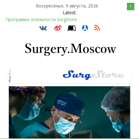
Воскресенье, 9 августа, 2026
Latest:
Подсознательное желанием быть отверженным и
наказанным
Послеоперационное восстановление после герниопластики
Барбированные нити в хирургии: принцип работы и
преимущества технологии
Эротический конфликт по Юнгу
Программа лояльности SurgStore