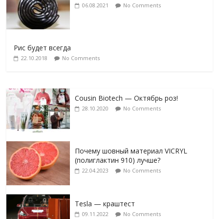
06.08.2021
No Comments
Рис будет всегда
22.10.2018
No Comments
Cousin Biotech — Октябрь роз!
28.10.2020
No Comments
Почему шовный материал VICRYL
(полиглактин 910) лучше?
22.04.2023
No Comments
Tesla — краштест
09.11.2022
No Comments