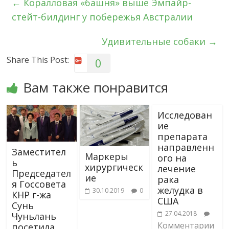
←
Коралловая «башня» выше Эмпайр-
стейт-билдинг у побережья Австралии
Удивительные собаки
→
Share This Post:
0
Вам также понравится
Исследован
ие
препарата
направленн
Заместител
Маркеры
ого на
ь
хирургическ
лечение
Председател
ие
рака
я Госсовета
желудка в
30.10.2019
0
КНР г-жа
США
Сунь
27.04.2018
Чуньлань
Комментарии
посетила