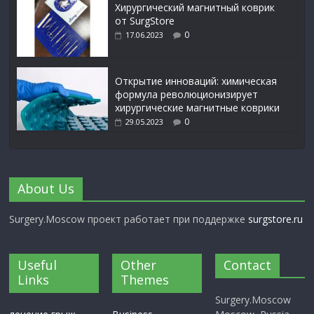
Xирургический магнитный коврик
от SurgStore
0
17.06.2023
Открытие инноваций: химическая
формула революционизирует
хирургические магнитные коврики
0
29.05.2023
About Us
Surgery.Moscow проект работает при поддержке
surgstore.ru
Useful
Other
Contact
Links
Themes
Surgery.Moscow