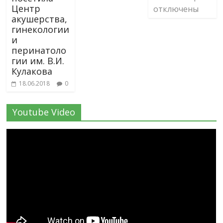
Центр
отключены
акушерства,
гинекологии
и
перинатоло
гии им. В.И.
Кулакова
18.06.2018
0
Youtube Video