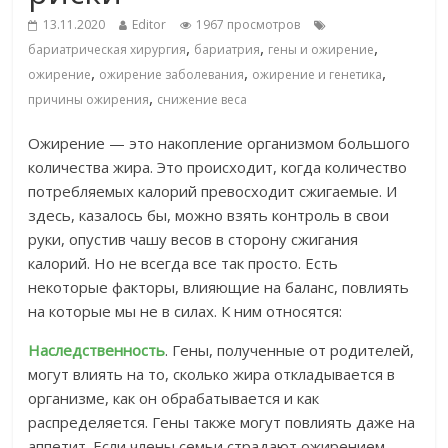
13.11.2020
Editor
1967 просмотров
,
,
,
бариатрическая хирургия
бариатрия
гены и ожирение
,
,
,
ожирение
ожирение заболевания
ожирение и генетика
,
причины ожирения
снижение веса
Ожирение — это накопление организмом большого
количества жира. Это происходит, когда количество
потребляемых калорий превосходит сжигаемые. И
здесь, казалось бы, можно взять контроль в свои
руки, опустив чашу весов в сторону сжигания
калорий. Но не всегда все так просто. Есть
некоторые факторы, влияющие на баланс, повлиять
на которые мы не в силах. К ним относятся:
Наследственность
. Гены, полученные от родителей,
могут влиять на то, сколько жира откладывается в
организме, как он обрабатывается и как
распределяется. Гены также могут повлиять даже на
аппетит. Если члены семьи страдают ожирением,