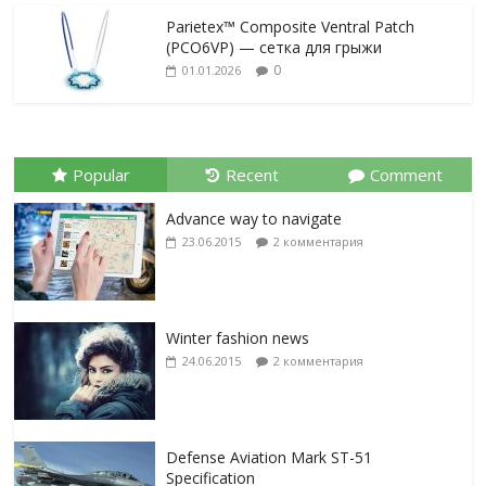
Parietex™ Composite Ventral Patch
(PCO6VP) — сетка для грыжи
0
01.01.2026
Popular
Recent
Comment
Advance way to navigate
23.06.2015
2 комментария
Winter fashion news
24.06.2015
2 комментария
Defense Aviation Mark ST-51
Specification