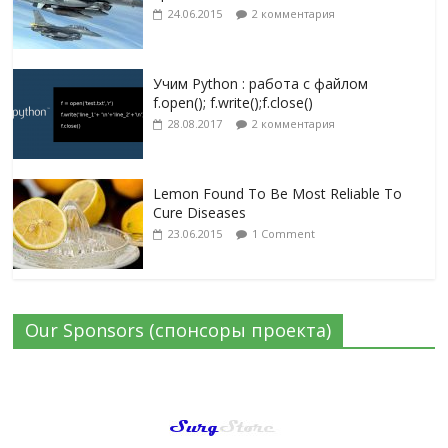
24.06.2015
2 комментария
Учим Python : работа с файлом
f.open(); f.write();f.close()
28.08.2017
2 комментария
Lemon Found To Be Most Reliable To
Cure Diseases
23.06.2015
1 Comment
Our Sponsors (спонсоры проекта)