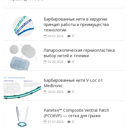
Барбированные нити в хирургии:
принцип работы и преимущества
технологии
0
06.03.2026
Лапароскопическая герниопластика:
выбор нитей и техники
0
02.03.2026
Барбированные нити V-Loc от
Medtronic:
0
24.02.2026
Parietex™ Composite Ventral Patch
(PCO6VP) — сетка для грыжи
0
01.01.2026