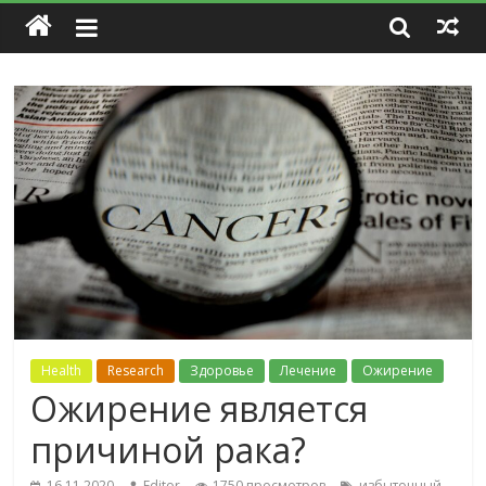
Health
Research
Здоровье
Лечение
Ожирение
Ожирение является
причиной рака?
16.11.2020
Editor
1750 просмотров
избыточный