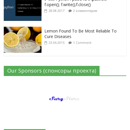
f.open(); f.write();f.close()
28.08.2017
2 комментария
Lemon Found To Be Most Reliable To
Cure Diseases
23.06.2015
1 Comment
Our Sponsors (спонсоры проекта)