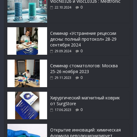
VlocN0326 и VlocL0326 : Medtronic
0
22.10.2024
Семинар «Устранение рецессии
десны: полный протокол» 28-29
сентября 2024
0
29.09.2024
Семинар стоматологов: Москва
25-26 ноября 2023
0
29.11.2023
Xирургический магнитный коврик
от SurgStore
0
17.06.2023
Открытие инноваций: химическая
формула революционизирует