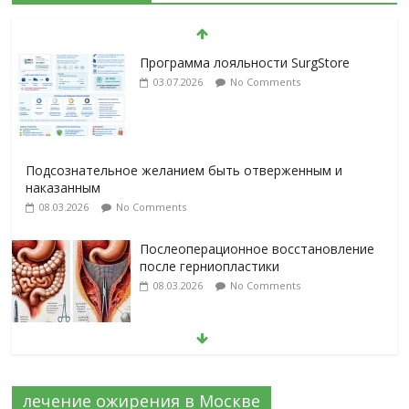
Подсознательное желанием быть отверженным и
наказанным
08.03.2026
No Comments
Послеоперационное восстановление
после герниопластики
08.03.2026
No Comments
Барбированные нити в хирургии:
принцип работы и преимущества
технологии
06.03.2026
No Comments
Лапароскопическая герниопластика:
выбор нитей и техники
02.03.2026
No Comments
лечение ожирения в Москве