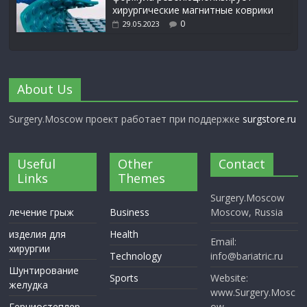
хирургические магнитные коврики
0
29.05.2023
About Us
Surgery.Moscow проект работает при поддержке
surgstore.ru
Useful
Other
Contact
Links
Themes
Surgery.Moscow
лечение грыж
Business
Moscow, Russia
изделия для
Health
Email:
хирургии
Technology
info@bariatric.ru
Шунтирование
Sports
Website:
желудка
www.Surgery.Mosc
Герниостеплер
ow