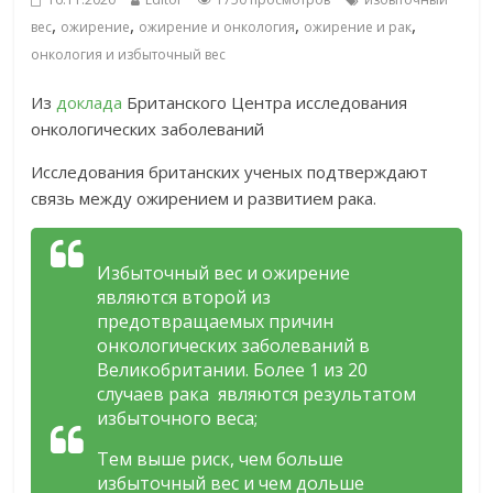
,
,
,
,
вес
ожирение
ожирение и онкология
ожирение и рак
онкология и избыточный вес
Из
доклада
Британского Центра исследования
онкологических заболеваний
Исследования британских ученых подтверждают
связь между ожирением и развитием рака.
Избыточный вес и ожирение
являются второй из
предотвращаемых причин
онкологических заболеваний в
Великобритании. Более 1 из 20
случаев рака являются результатом
избыточного веса;
Тем выше риск, чем больше
избыточный вес и чем дольше