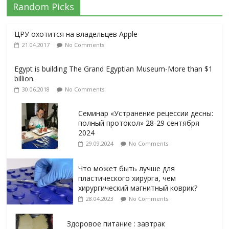
Random Picks
ЦРУ охотится на владельцев Apple
21.04.2017
No Comments
Egypt is building The Grand Egyptian Museum-More than $1
billion.
30.06.2018
No Comments
Семинар «Устранение рецессии десны:
полный протокол» 28-29 сентября
2024
29.09.2024
No Comments
Что может быть лучше для
пластического хирурга, чем
хирургический магнитный коврик?
28.04.2023
No Comments
Здоровое питание : завтрак