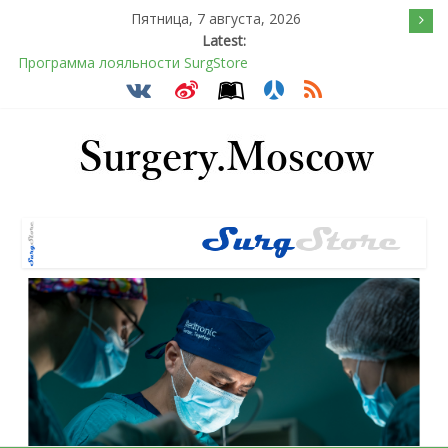
Пятница, 7 августа, 2026
Latest:
Программа лояльности SurgStore
Подсознательное желанием быть отверженным и
наказанным
Послеоперационное восстановление после герниопластики
Барбированные нити в хирургии: принцип работы и
преимущества технологии
Эротический конфликт по Юнгу