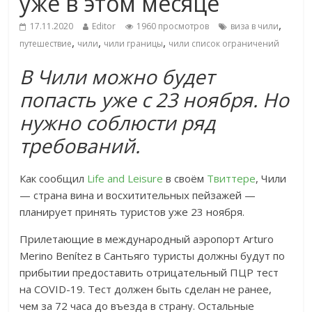
уже в этом месяце
,
17.11.2020
Editor
1960 просмотров
виза в чили
,
,
,
путешествие
чили
чили границы
чили список ограничений
В Чили можно будет
попасть уже с 23 ноября. Но
нужно соблюсти ряд
требований.
Как сообщил
Life and Leisure
в своём
Твиттере
, Чили
— страна вина и восхитительных пейзажей —
планирует принять туристов уже 23 ноября.
Прилетающие в международный аэропорт Arturo
Merino Benítez в Сантьяго туристы должны будут по
прибытии предоставить отрицательный ПЦР тест
на COVID-19. Тест должен быть сделан не ранее,
чем за 72 часа до въезда в страну. Остальные