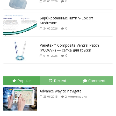
0
02.03.2026
Барбированные нити V-Loc от
Medtronic:
0
24.02.2026
Parietex™ Composite Ventral Patch
(PCO6VP) — сетка для грыжи
0
01.01.2026
Popular
Recent
Comment
Advance way to navigate
23.06.2015
2 комментария