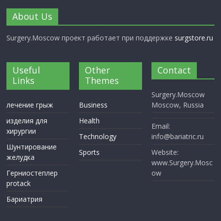
About Us
Surgery.Moscow проект работает при поддержке
surgstore.ru
Useful
Other
Contact
Links
Themes
Surgery.Moscow
лечение грыж
Business
Moscow, Russia
изделия для
Health
Email:
хирургии
Technology
info@bariatric.ru
Шунтирование
Sports
Website:
желудка
www.Surgery.Mosc
Герниостеплер
ow
protack
Бариатрия