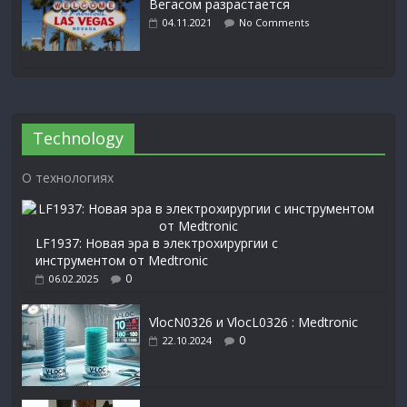
Вегасом разрастается
04.11.2021
No Comments
Technology
О технологиях
LF1937: Новая эра в электрохирургии с
инструментом от Medtronic
0
06.02.2025
VlocN0326 и VlocL0326 : Medtronic
0
22.10.2024