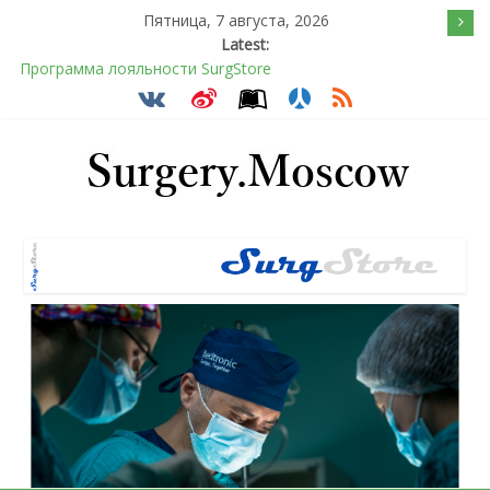
Пятница, 7 августа, 2026
Latest:
Программа лояльности SurgStore
Подсознательное желанием быть отверженным и
наказанным
Послеоперационное восстановление после герниопластики
Барбированные нити в хирургии: принцип работы и
преимущества технологии
Эротический конфликт по Юнгу