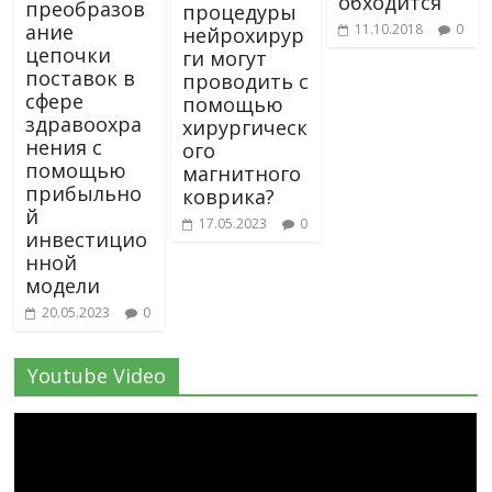
обходится
преобразов
процедуры
ание
11.10.2018
0
нейрохирур
цепочки
ги могут
поставок в
проводить с
сфере
помощью
здравоохра
хирургическ
нения с
ого
помощью
магнитного
прибыльно
коврика?
й
17.05.2023
0
инвестицио
нной
модели
20.05.2023
0
Youtube Video