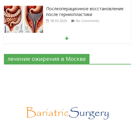
08.03.2026
No Comments
Барбированные нити в хирургии:
принцип работы и преимущества
технологии
06.03.2026
No Comments
лечение ожирения в Москве
Лапароскопическая герниопластика:
выбор нитей и техники
02.03.2026
No Comments
Эротический конфликт по Юнгу
03.07.2026
No Comments