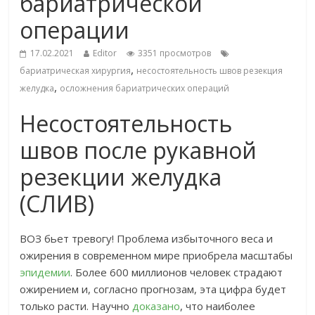
бариатрической
операции
17.02.2021
Editor
3351 просмотров
,
бариатрическая хирургия
несостоятельность швов резекция
,
желудка
осложнения бариатрических операций
Несостоятельность
швов после рукавной
резекции желудка
(СЛИВ)
ВОЗ бьет тревогу! Проблема избыточного веса и
ожирения в современном мире приобрела масштабы
эпидемии
. Более 600 миллионов человек страдают
ожирением и, согласно прогнозам, эта цифра будет
только расти. Научно
доказано
, что наиболее