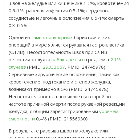
швов на желудке или кишечнике 1-2%, кровотечения
0.5-1%, раневая инфекция 0.5-1%; сердечно-
сосудистые и легочные осложнения 0.5-1%; смерть
0.3-0.5%.
Одной из
самых популярных
бариатрических
операций в мире является рукавная гастропластика
(СЛИВ). Несостоятельность швов при СЛИВ-
резекции желудка
наблюдается
в среднем в
2.1%
случаев
(PMID:
29333067
, PMID: 24745978).
Серьезные хирургические осложнения, такие как
кровотечение, подтекание и стеноз желудка,
возникают примерно в 5% (PMID: 24745978).
Несостоятельность швов является второй по
частоте причиной смерти после рукавной резекции
желудка, с общим зарегистрированным
уровнем
смертности
0,4% (PMID: 21556930
)
.
В результате разрыва швов на желудке или