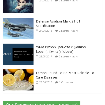
24.06.2015
2 комментария
Defense Aviation Mark ST-51
Specification
24.06.2015
2 комментария
Учим Python : работа с файлом
f.open(); f.write();f.close()
28.08.2017
2 комментария
Lemon Found To Be Most Reliable To
Cure Diseases
23.06.2015
1 Comment
Our Sponsors (спонсоры проекта)