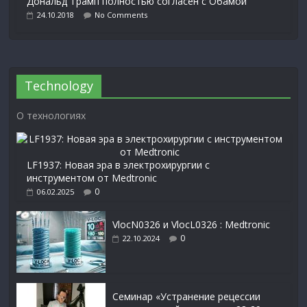
Дональд Трамп полностью согласен с Обамой
24.10.2018
No Comments
Technology
О технологиях
LF1937: Новая эра в электрохирургии с
инструментом от Medtronic
0
06.02.2025
VlocN0326 и VlocL0326 : Medtronic
0
22.10.2024
Семинар «Устранение рецессии