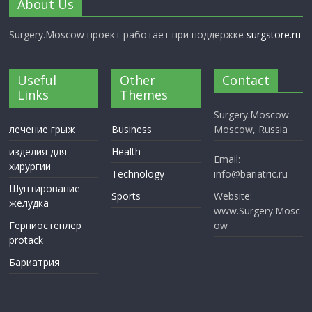
About Us
Surgery.Moscow проект работает при поддержке
surgstore.ru
Useful
Other
Contact
Links
Themes
Surgery.Moscow
лечение грыж
Business
Moscow, Russia
изделия для
Health
Email:
хирургии
Technology
info@bariatric.ru
Шунтирование
Sports
Website:
желудка
www.Surgery.Mosc
Герниостеплер
ow
protack
Бариатрия