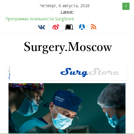
Четверг, 6 августа, 2026
Latest:
Программа лояльности SurgStore
Подсознательное желанием быть отверженным и
наказанным
Послеоперационное восстановление после герниопластики
Барбированные нити в хирургии: принцип работы и
преимущества технологии
Эротический конфликт по Юнгу