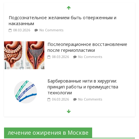
Подсознательное желанием быть отверженным и
наказанным
08.03.2026
No Comments
Послеоперационное восстановление
после герниопластики
08.03.2026
No Comments
Барбированные нити в хирургии:
принцип работы и преимущества
технологии
06.03.2026
No Comments
Лапароскопическая герниопластика:
выбор нитей и техники
02.03.2026
No Comments
лечение ожирения в Москве