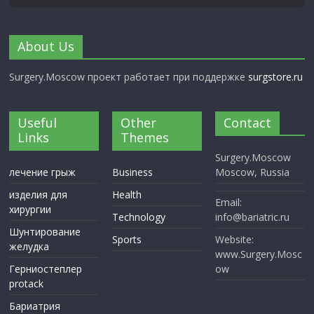
About Us
Surgery.Moscow проект работает при поддержке
surgstore.ru
Useful
Other
Contact
Links
Themes
Surgery.Moscow
лечение грыж
Business
Moscow, Russia
изделия для
Health
Email:
хирургии
Technology
info@bariatric.ru
Шунтирование
Sports
Website:
желудка
www.Surgery.Mosc
Герниостеплер
ow
protack
Бариатрия