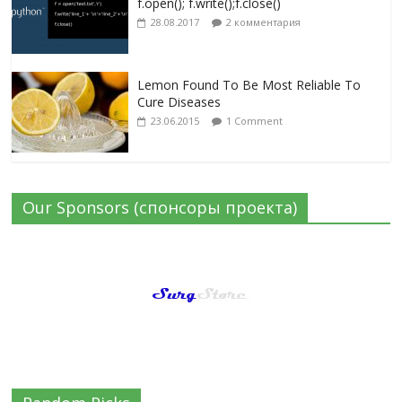
f.open(); f.write();f.close()
28.08.2017
2 комментария
Lemon Found To Be Most Reliable To
Cure Diseases
23.06.2015
1 Comment
Our Sponsors (спонсоры проекта)