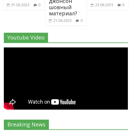
джонсон
01.03.2023
0
23.06.2015
0
шовный
материал?
21.04.2023
0
Youtube Video
Breaking News