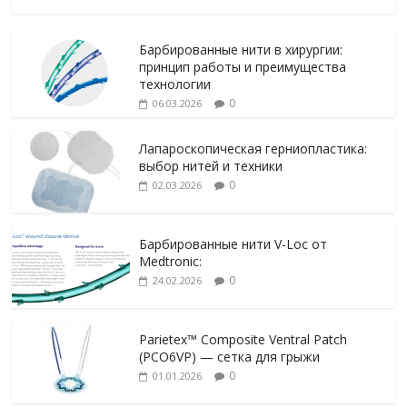
Барбированные нити в хирургии:
принцип работы и преимущества
технологии
0
06.03.2026
Лапароскопическая герниопластика:
выбор нитей и техники
0
02.03.2026
Барбированные нити V-Loc от
Medtronic:
0
24.02.2026
Parietex™ Composite Ventral Patch
(PCO6VP) — сетка для грыжи
0
01.01.2026