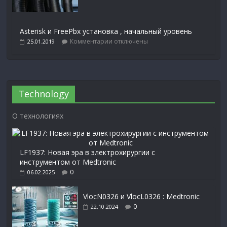
Asterisk и FreePbx установка , начальный уровень
Комментарии
отключены
25.01.2019
Technology
О технологиях
LF1937: Новая эра в электрохирургии с
инструментом от Medtronic
0
06.02.2025
VlocN0326 и VlocL0326 : Medtronic
0
22.10.2024