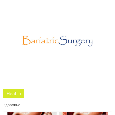
Эротический конфликт по Юнгу
03.07.2026
No Comments
Программа лояльности SurgStore
03.07.2026
No Comments
Health
Здоровье