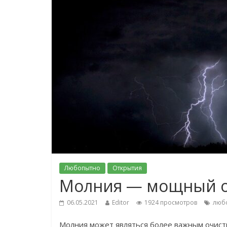
Любопытно
Открытия
Молния — мощный о
06.05.2021
Editor
1924 просмотров
люб
Молния может являться более важным очисти