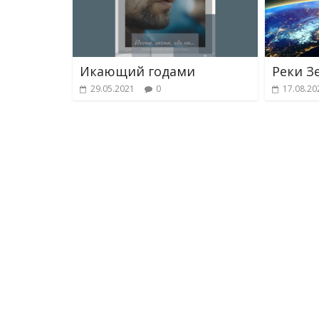
Икающий годами
Реки З
29.05.2021
0
17.08.20