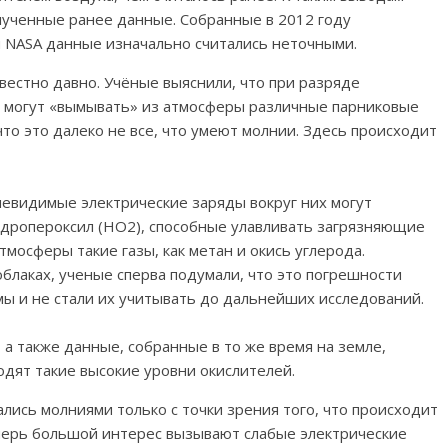
лученные ранее данные. Собранные в 2012 году
 NASA данные изначально считались неточными.
вестно давно. Учёные выяснили, что при разряде
е могут «вымывать» из атмосферы различные парниковые
что это далеко не все, что умеют молнии. Здесь происходит
 невидимые электрические заряды вокруг них могут
идропероксил (НО2), способные улавливать загрязняющие
тмосферы такие газы, как метан и окись углерода.
лаках, ученые сперва подумали, что это погрешности
мы и не стали их учитывать до дальнейших исследований.
а также данные, собранные в то же время на земле,
одят такие высокие уровни окислителей.
лись молниями только с точки зрения того, что происходит
еперь большой интерес вызывают слабые электрические