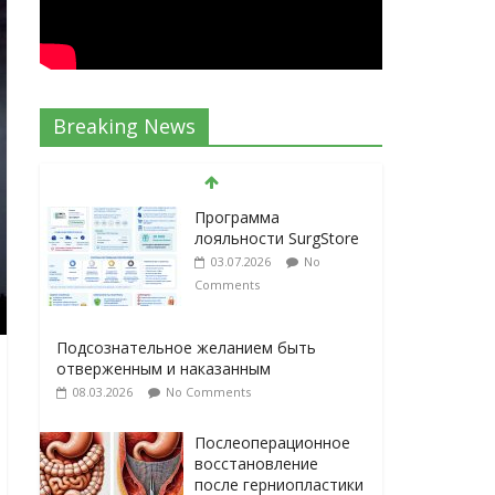
Breaking News
Программа
лояльности SurgStore
03.07.2026
No
Comments
Подсознательное желанием быть
отверженным и наказанным
08.03.2026
No Comments
Послеоперационное
восстановление
после герниопластики
08.03.2026
No