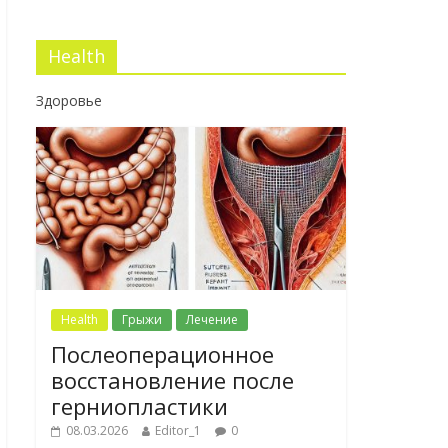
Health
Здоровье
Health
Грыжи
Лечение
Послеоперационное
восстановление после
герниопластики
08.03.2026
Editor_1
0