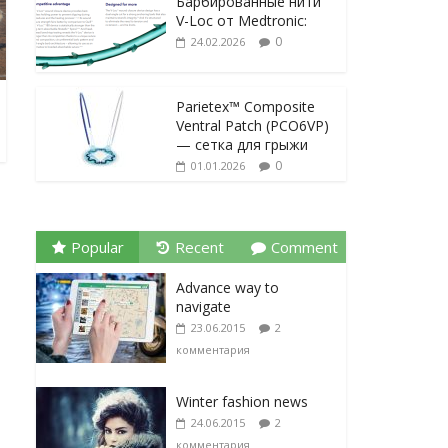
Барбированные нити
V-Loc от Medtronic:
0
24.02.2026
Parietex™ Composite
Ventral Patch (PCO6VP)
— сетка для грыжи
0
01.01.2026
Popular
Recent
Comment
Advance way to
navigate
23.06.2015
2
комментария
Winter fashion news
24.06.2015
2
комментария