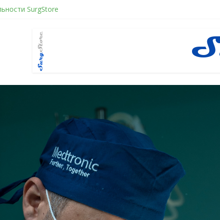
ьности SurgStore
ое желанием быть отверженным и наказанным
ное восстановление после герниопластики
нити в хирургии: принцип работы и преимущества технологии
нфликт по Юнгу