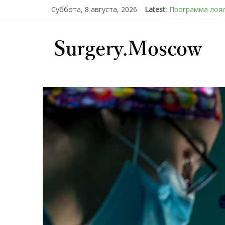
Суббота, 8 августа, 2026
Latest:
Программа лоял
Подсознательн
Послеоперацион
Барбированные 
Эротический ко