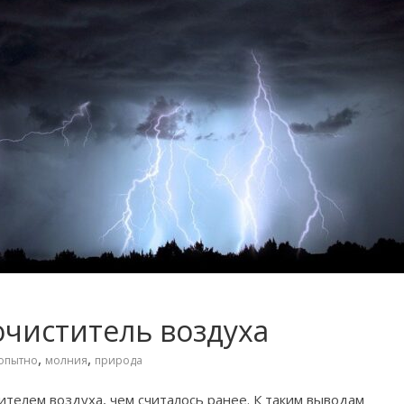
чиститель воздуха
,
,
опытно
молния
природа
телем воздуха, чем считалось ранее. К таким выводам