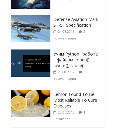
Defense Aviation Mark
ST-51 Specification
24.06.2015
2
комментария
Учим Python : работа
с файлом f.open();
f.write();f.close()
28.08.2017
2
комментария
Lemon Found To Be
Most Reliable To Cure
Diseases
23.06.2015
1
Comment