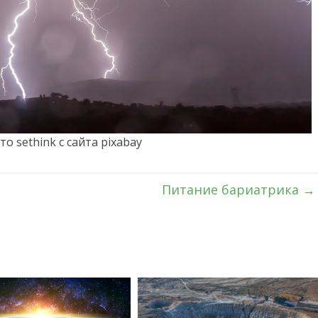
о sethink с сайта pixabay
Питание бариатрика
→