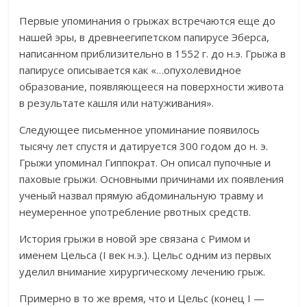
Первые упоминания о грыжах встречаются еще до
нашей эры, в древнеегипетском папирусе Эберса,
написанном приблизительно в 1552 г. до н.э. Грыжа в
папирусе описывается как «…опухолевидное
образование, появляющееся на поверхности живота
в результате кашля или натуживания».
Следующее письменное упоминание появилось
тысячу лет спустя и датируется 300 годом до н. э.
Грыжи упоминал Гиппократ. Он описал пупочные и
паховые грыжи. Основными причинами их появления
ученый назвал прямую абдоминальную травму и
неумеренное употребление рвотных средств.
История грыжи в новой эре связана с Римом и
именем Цельса (I век н.э.). Цельс одним из первых
уделил внимание хирургическому лечению грыж.
Примерно в то же время, что и Цельс (конец I —