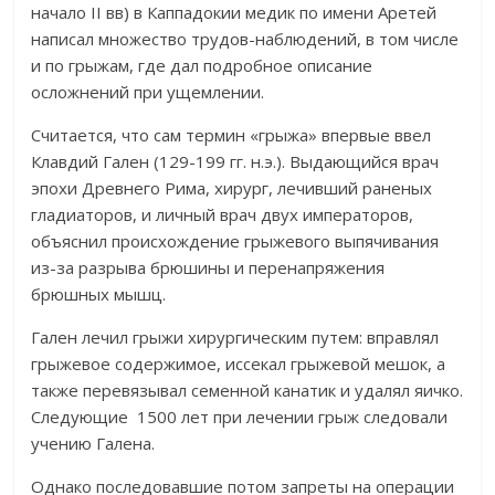
начало II вв) в Каппадокии медик по имени Аретей
написал множество трудов-наблюдений, в том числе
и по грыжам, где дал подробное описание
осложнений при ущемлении.
Считается, что сам термин «грыжа» впервые ввел
Клавдий Гален (129-199 гг. н.э.). Выдающийся врач
эпохи Древнего Рима, хирург, лечивший раненых
гладиаторов, и личный врач двух императоров,
объяснил происхождение грыжевого выпячивания
из-за разрыва брюшины и перенапряжения
брюшных мышц.
Гален лечил грыжи хирургическим путем: вправлял
грыжевое содержимое, иссекал грыжевой мешок, а
также перевязывал семенной канатик и удалял яичко.
Следующие 1500 лет при лечении грыж следовали
учению Галена.
Однако последовавшие потом запреты на операции