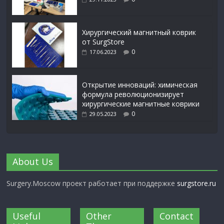
Xирургический магнитный коврик
от SurgStore
0
17.06.2023
Открытие инноваций: химическая
формула революционизирует
хирургические магнитные коврики
0
29.05.2023
About Us
Surgery.Moscow проект работает при поддержке
surgstore.ru
Useful
Other
Contact