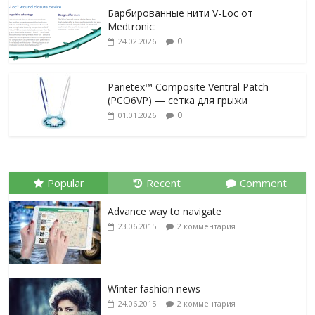
Барбированные нити V-Loc от
Medtronic:
0
24.02.2026
Parietex™ Composite Ventral Patch
(PCO6VP) — сетка для грыжи
0
01.01.2026
Popular
Recent
Comment
Advance way to navigate
23.06.2015
2 комментария
Winter fashion news
24.06.2015
2 комментария