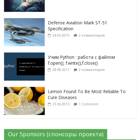
Defense Aviation Mark ST-51
Specification
24.06.2015
2 комментария
Учим Python : работа с файлом
f.open(); f.write();f.close()
28.08.2017
2 комментария
Lemon Found To Be Most Reliable To
Cure Diseases
23.06.2015
1 Comment
Our Sponsors (спонсоры проекта)