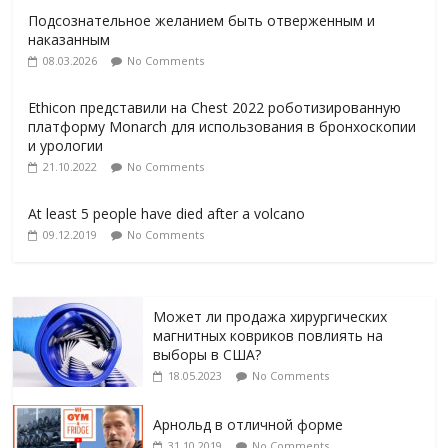
Подсознательное желанием быть отверженным и
наказанным
08.03.2026
No Comments
Ethicon представили на Chest 2022 роботизированную
платформу Monarch для использования в бронхоскопии
и урологии
21.10.2022
No Comments
At least 5 people have died after a volcano
09.12.2019
No Comments
Может ли продажа хирургических
магнитных ковриков повлиять на
выборы в США?
18.05.2023
No Comments
Арнольд в отличной форме
31.10.2019
No Comments