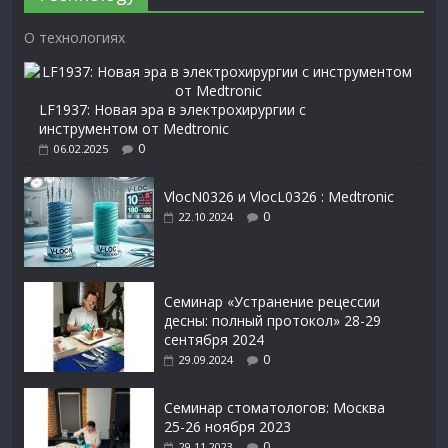
О технологиях
LF1937: Новая эра в электрохирургии с
инструментом от Medtronic
0
06.02.2025
VlocN0326 и VlocL0326 : Medtronic
0
22.10.2024
Семинар «Устранение рецессии
десны: полный протокол» 28-29
сентября 2024
0
29.09.2024
Семинар стоматологов: Москва
25-26 ноября 2023
0
29.11.2023