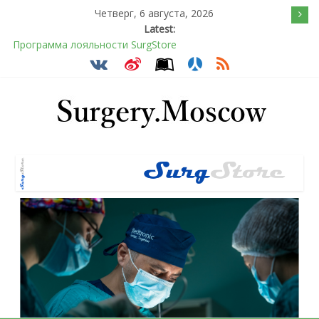
Четверг, 6 августа, 2026
Latest:
Программа лояльности SurgStore
Подсознательное желанием быть отверженным и
наказанным
Послеоперационное восстановление после герниопластики
Барбированные нити в хирургии: принцип работы и
преимущества технологии
Эротический конфликт по Юнгу