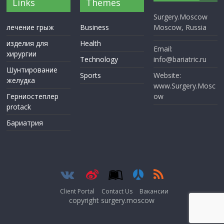
Links
Themes
Surgery.Moscow
лечение грыж
Business
Moscow, Russia
изделия для
Health
Email:
хирургии
Technology
info@bariatric.ru
Шунтирование
Sports
Website:
желудка
www.Surgery.Mosc
Герниостеплер
ow
protack
Бариатрия
Client Portal
Contact Us
Вакансии
copyright surgery.moscow