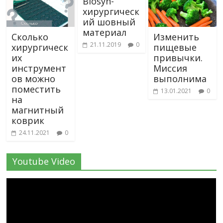
Biosyn-
хирургическ
ий шовный
материал
Сколько
Изменить
21.11.2019
0
хирургическ
пищевые
их
привычки.
инструмент
Миссия
ов можно
выполнима
поместить
13.01.2021
0
на
магнитный
коврик
24.11.2021
0
Youtube Video