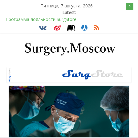
Пятница, 7 августа, 2026
Latest:
Программа лояльности SurgStore
Подсознательное желанием быть отверженным и
наказанным
Послеоперационное восстановление после герниопластики
Барбированные нити в хирургии: принцип работы и
преимущества технологии
Эротический конфликт по Юнгу