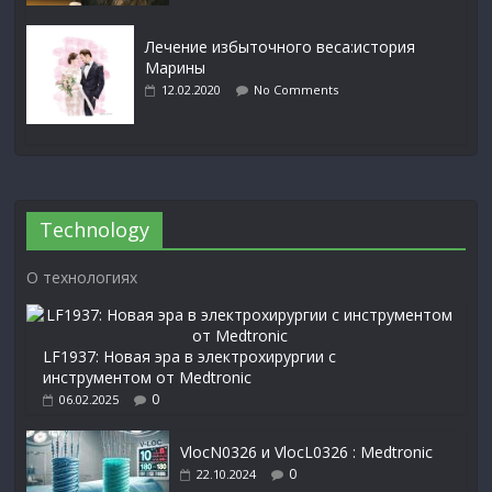
Лечение избыточного веса:история
Марины
12.02.2020
No Comments
Technology
О технологиях
LF1937: Новая эра в электрохирургии с
инструментом от Medtronic
0
06.02.2025
VlocN0326 и VlocL0326 : Medtronic
0
22.10.2024