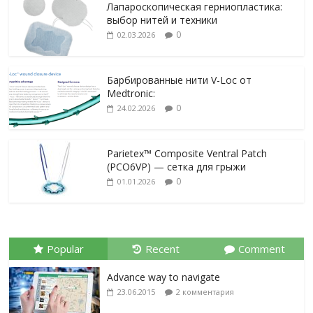
Лапароскопическая герниопластика:
выбор нитей и техники
0
02.03.2026
Барбированные нити V-Loc от
Medtronic:
0
24.02.2026
Parietex™ Composite Ventral Patch
(PCO6VP) — сетка для грыжи
0
01.01.2026
Popular
Recent
Comment
Advance way to navigate
23.06.2015
2 комментария