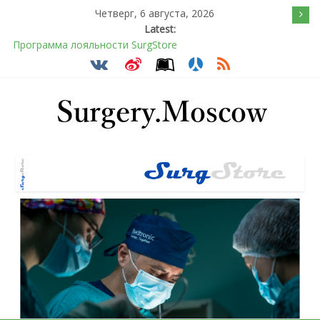
Четверг, 6 августа, 2026
Latest:
Программа лояльности SurgStore
Подсознательное желанием быть отверженным и
наказанным
Послеоперационное восстановление после герниопластики
Барбированные нити в хирургии: принцип работы и
преимущества технологии
Эротический конфликт по Юнгу