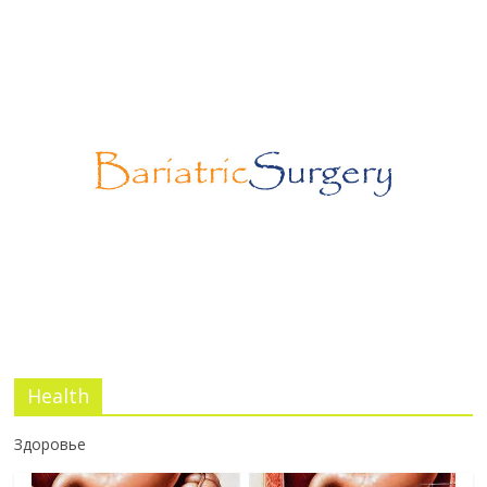
Лапароскопическая герниопластика:
выбор нитей и техники
02.03.2026
No Comments
Эротический конфликт по Юнгу
03.07.2026
No Comments
Health
Здоровье