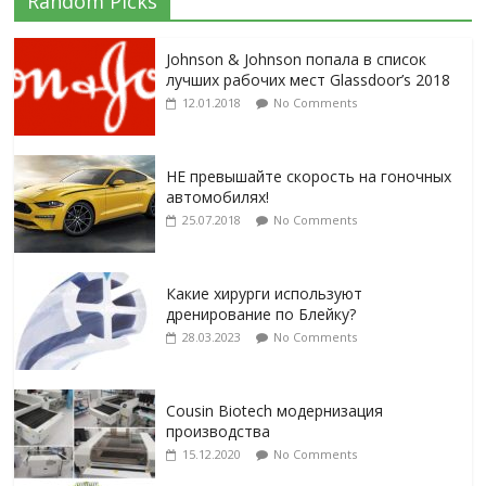
Random Picks
Johnson & Johnson попала в список
лучших рабочих мест Glassdoor’s 2018
12.01.2018
No Comments
НЕ превышайте скорость на гоночных
автомобилях!
25.07.2018
No Comments
Какие хирурги используют
дренирование по Блейку?
28.03.2023
No Comments
Cousin Biotech модернизация
производства
15.12.2020
No Comments