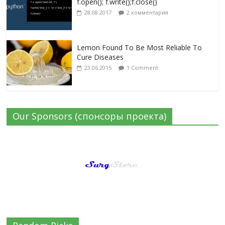
f.open(); f.write();f.close()
28.08.2017
2 комментария
Lemon Found To Be Most Reliable To
Cure Diseases
23.06.2015
1 Comment
Our Sponsors (спонсоры проекта)