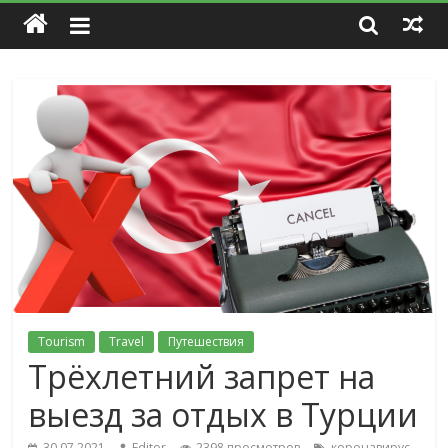
Tourism
Travel
Путешествия
Трёхлетний запрет на
выезд за отдых в Турции
,
30.07.2021
Editor
2398 просмотров
коронавирус