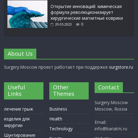
Открытие инноваций: химическая
формула революционизирует
хирургические магнитные коврики
0
29.05.2023
About Us
Surgery.Moscow проект работает при поддержке
surgstore.ru
Useful
Other
Contact
Links
Themes
Surgery.Moscow
лечение грыж
Business
Moscow, Russia
изделия для
Health
Email:
хирургии
Technology
info@bariatric.ru
Шунтирование