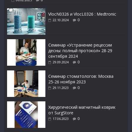
VlocN0326 и VlocL0326 : Medtronic
0
22.10.2024
Семинар «Устранение рецессии
десны: полный протокол» 28-29
сентября 2024
0
29.09.2024
Семинар стоматологов: Москва
25-26 ноября 2023
0
29.11.2023
Xирургический магнитный коврик
от SurgStore
0
17.06.2023