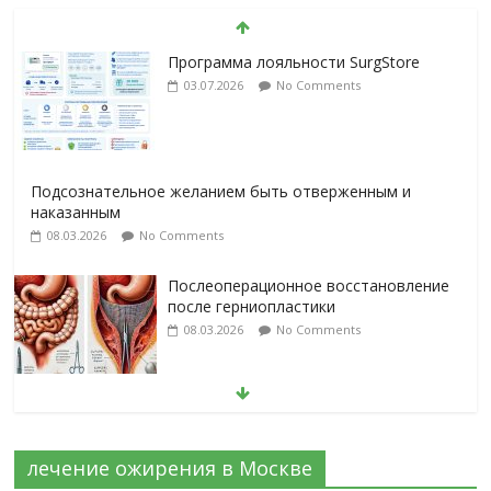
Программа лояльности SurgStore
03.07.2026
No Comments
Подсознательное желанием быть отверженным и
наказанным
08.03.2026
No Comments
Послеоперационное восстановление
после герниопластики
08.03.2026
No Comments
Барбированные нити в хирургии:
принцип работы и преимущества
технологии
лечение ожирения в Москве
06.03.2026
No Comments