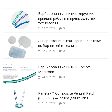
Барбированные нити в хирургии:
принцип работы и преимущества
технологии
0
06.03.2026
Лапароскопическая герниопластика:
выбор нитей и техники
0
02.03.2026
Барбированные нити V-Loc от
Medtronic:
0
24.02.2026
Parietex™ Composite Ventral Patch
(PCO6VP) — сетка для грыжи
0
01.01.2026