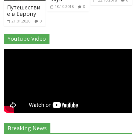
22.10.2018
0
Путешестви
10.10.2018
0
е в Европу
21.01.2020
0
Youtube Video
Breaking News