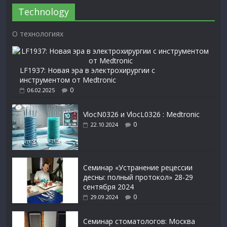
Technology
О технологиях
LF1937: Новая эра в электрохирургии с
инструментом от Medtronic
0
06.02.2025
VlocN0326 и VlocL0326 : Medtronic
0
22.10.2024
Семинар «Устранение рецессии
десны: полный протокол» 28-29
сентября 2024
0
29.09.2024
Семинар стоматологов: Москва