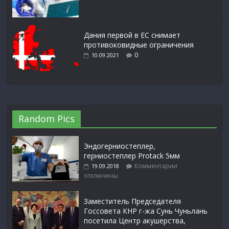
Дания первой в ЕС снимает
противоковидные ограничения
0
10.09.2021
Random Pics
Эндогерниостеплер,
герниостеплер Protack 5мм
Комментарии
19.09.2018
отключены
Заместитель Председателя
Госсовета КНР г-жа Сунь Чуньлань
посетила Центр акушерства,