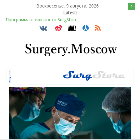
Воскресенье, 9 августа, 2026
Latest:
Программа лояльности SurgStore
Подсознательное желанием быть отверженным и
наказанным
Послеоперационное восстановление после герниопластики
Барбированные нити в хирургии: принцип работы и
преимущества технологии
Эротический конфликт по Юнгу