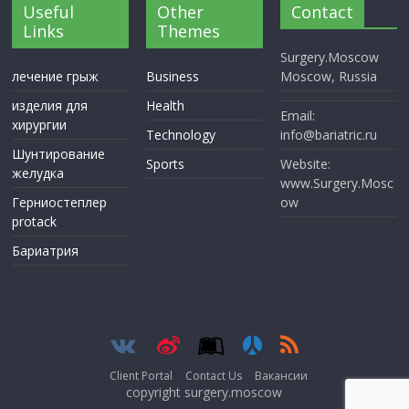
Useful
Other
Contact
Links
Themes
Surgery.Moscow
лечение грыж
Business
Moscow, Russia
изделия для
Health
Email:
хирургии
Technology
info@bariatric.ru
Шунтирование
Sports
Website:
желудка
www.Surgery.Mosc
Герниостеплер
ow
protack
Бариатрия
Client Portal
Contact Us
Вакансии
copyright surgery.moscow