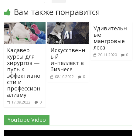
Вам также понравится
Удивительн
ые
мангровые
леса
Кадавер
Искусственн
20.11.2020
0
курсы для
ый
хирургов —
интеллект в
путь к
бизнесе
эффективно
08.10.2022
0
сти и
профессион
ализму
17.09.2022
0
Youtube Video