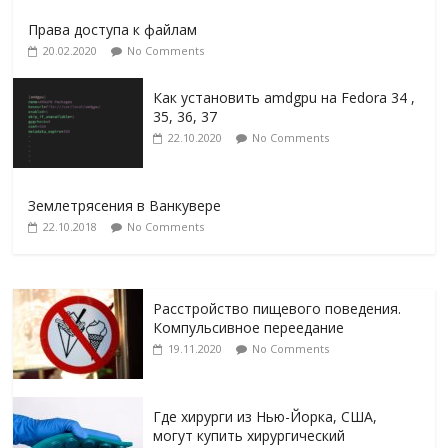
Права доступа к файлам
20.02.2020
No Comments
Как установить amdgpu на Fedora 34 ,
35, 36, 37
22.10.2020
No Comments
Землетрясения в Ванкувере
22.10.2018
No Comments
Расстройство пищевого поведения.
Компульсивное переедание
19.11.2020
No Comments
Где хирурги из Нью-Йорка, США,
могут купить хирургический