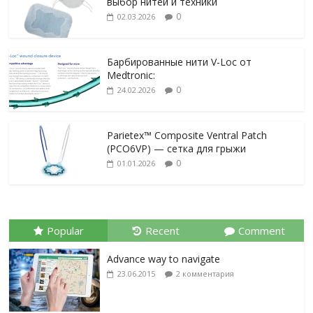
выбор нитей и техники
0
02.03.2026
Барбированные нити V-Loc от
Medtronic:
0
24.02.2026
Parietex™ Composite Ventral Patch
(PCO6VP) — сетка для грыжи
0
01.01.2026
Popular
Recent
Comment
Advance way to navigate
23.06.2015
2 комментария