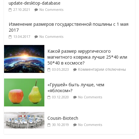
update-desktop-database
27.10.2021
No Comments
Изменение размеров государственной пошлины с 1 мая
2017
13.04.2017
No Comments
Какой размер хирургического
магнитного коврика лучше 25*40 или
50*40 в космосе?
Комментарии
отключены
03.05.2023
«Грушей» быть лучше, чем
«яблоком»?
03.12.2020
No Comments
Cousin-Biotech
30.10.2019
No Comments