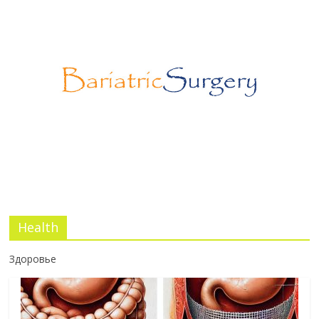
Лапароскопическая герниопластика:
выбор нитей и техники
02.03.2026
No Comments
Эротический конфликт по Юнгу
03.07.2026
No Comments
Health
Здоровье