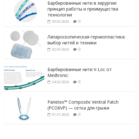
Барбированные нити в хирургии:
принцип работы и преимущества
технологии
0
06.03.2026
Лапароскопическая герниопластика:
выбор нитей и техники
0
02.03.2026
Барбированные нити V-Loc от
Medtronic:
0
24.02.2026
Parietex™ Composite Ventral Patch
(PCO6VP) — сетка для грыжи
0
01.01.2026