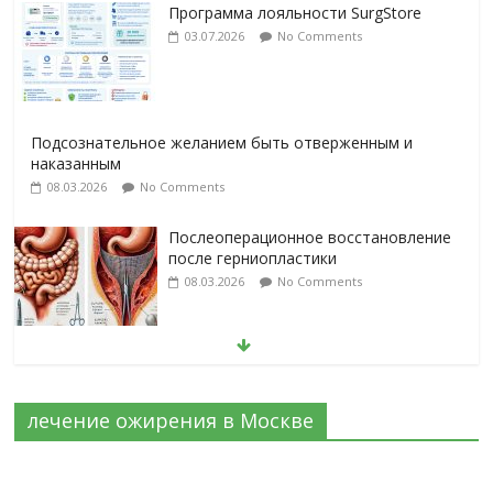
Программа лояльности SurgStore
03.07.2026
No Comments
Подсознательное желанием быть отверженным и
наказанным
08.03.2026
No Comments
Послеоперационное восстановление
после герниопластики
08.03.2026
No Comments
Барбированные нити в хирургии:
принцип работы и преимущества
технологии
лечение ожирения в Москве
06.03.2026
No Comments