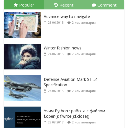
Popular
Recent
Comment
Advance way to navigate
23.06.2015
2 комментария
Winter fashion news
24.06.2015
2 комментария
Defense Aviation Mark ST-51
Specification
24.06.2015
2 комментария
Учим Python : работа с файлом
f.open(); f.write();f.close()
28.08.2017
2 комментария