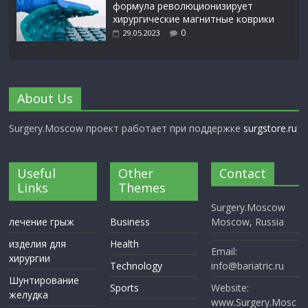
формула революционизирует
хирургические магнитные коврики
0
29.05.2023
About Us
Surgery.Moscow проект работает при поддержке
surgstore.ru
Useful
Other
Contact
Links
Themes
Surgery.Moscow
лечение грыж
Business
Moscow, Russia
изделия для
Health
Email:
хирургии
Technology
info@bariatric.ru
Шунтирование
Sports
Website:
желудка
www.Surgery.Mosc