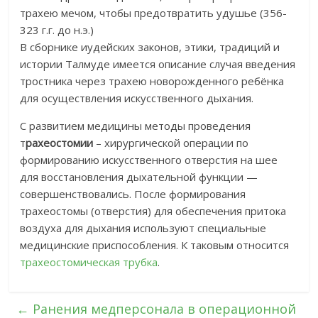
трахею мечом, чтобы предотвратить удушье (356-
323 г.г. до н.э.)
В сборнике иудейских законов, этики, традиций и
истории Талмуде имеется описание случая введения
тростника через трахею новорожденного ребёнка
для осуществления искусственного дыхания.
С развитием медицины методы проведения
т
рахеостомии
– хирургической операции по
формированию искусственного отверстия на шее
для восстановления дыхательной функции —
совершенствовались. После формирования
трахеостомы (отверстия) для обеспечения притока
воздуха для дыхания используют специальные
медицинские приспособления. К таковым относится
трахеостомическая трубка
.
←
Ранения медперсонала в операционной