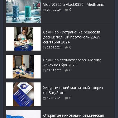
VlocN0326 и VlocL0326 : Medtronic
0
22.10.2024
Семинар «Устранение рецессии
десны: полный протокол» 28-29
сентября 2024
0
29.09.2024
Семинар стоматологов: Москва
25-26 ноября 2023
0
29.11.2023
Xирургический магнитный коврик
от SurgStore
0
17.06.2023
Открытие инноваций: химическая