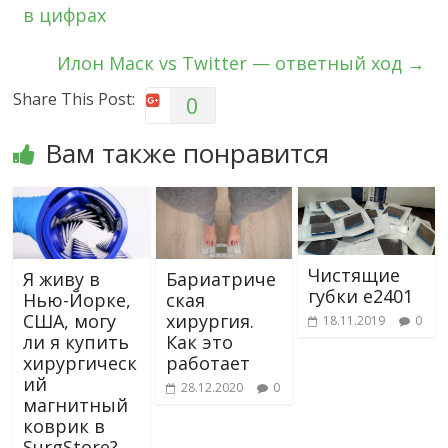
в цифрах
Илон Маск vs Twitter — ответный ход
→
Share This Post:
0
Вам также понравится
Чистящие
Я живу в
Бариатриче
губки e2401
Нью-Йорке,
ская
США, могу
хирургия.
18.11.2019
0
ли я купить
Как это
хирургическ
работает
ий
28.12.2020
0
магнитный
коврик в
SurgStore?