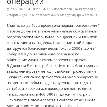
операции
,
29.07.2022
Editor
1577 просмотров
Интубацию
,
,
история медицины
трахеостомические трубки
трахеостомия
Знаете, когда была проведена первая трахеостомия?
Первое документальное упоминание об исцелении
разреза глотки было найдено в древней индийской
книге медицины Rig Veda. Появление этой Веды
датируется бронзовым веком (около 2000 г. до н.э.)
Гомер в 8 в до н.э. упоминал операцию по
облегчение удушья путем рассечения трахеи.
В Древнем Египте в работах Имхотепа был впервые
задокументирован метод подобный трахеостомии.
Тогда как описание трахеостомии было обнаружено
на глиняных табличках, датируемых 3100 г. до н.э.
Интубацию трахеи для проведения вентиляции
лёгких описывал в 460-380 г.г. до н.э. Гиппократ.
Описывается случай спасения солдата от асфиксии
Александром Македонским, который разрезал