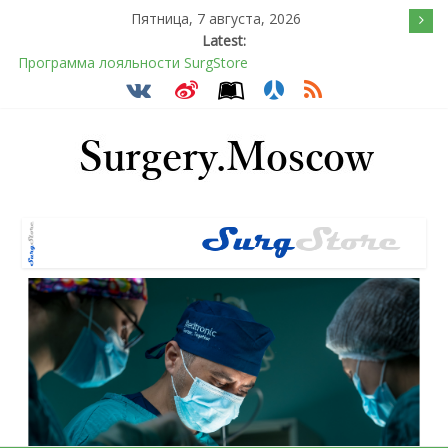
Пятница, 7 августа, 2026
Latest:
Программа лояльности SurgStore
Подсознательное желанием быть отверженным и
наказанным
Послеоперационное восстановление после герниопластики
Барбированные нити в хирургии: принцип работы и
преимущества технологии
Эротический конфликт по Юнгу