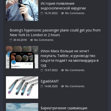
История появления
эндоскопической хирургии
16.10.2022
No Comments
Boeing’s hypersonic passenger plane could get you from
New York to London in 2 hours
30.06.2018
No Comments
Илон Маск больше не хочет
покупать Twitter, и руководство
соцсети подаёт на миллиардера в
суд
13.07.2022
No Comments
Egia60AMT
14.08.2020
No Comments
Бариатричекие сшивающие