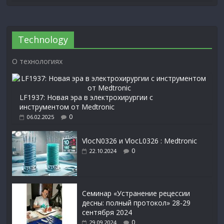
Technology
О технологиях
LF1937: Новая эра в электрохирургии с
инструментом от Medtronic
0
06.02.2025
VlocN0326 и VlocL0326 : Medtronic
0
22.10.2024
Семинар «Устранение рецессии
десны: полный протокол» 28-29
сентября 2024
0
29.09.2024