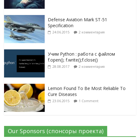
Defense Aviation Mark ST-51
Specification
24.06.2015
2 комментария
Учим Python : работа с файлом
f.open(); f.write();f.close()
28.08.2017
2 комментария
Lemon Found To Be Most Reliable To
Cure Diseases
23.06.2015
1 Comment
Our Sponsors (спонсоры проекта)