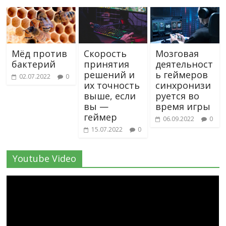
Мёд против
Скорость
Мозговая
бактерий
принятия
деятельност
решений и
ь геймеров
02.07.2022
0
их точность
синхронизи
выше, если
руется во
вы —
время игры
геймер
06.09.2022
0
15.07.2022
0
Youtube Video