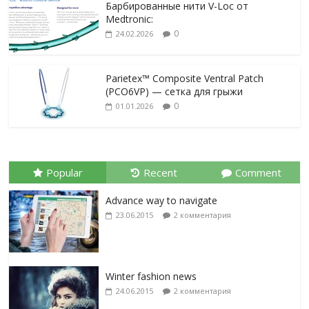
Барбированные нити V-Loc от
Medtronic:
0
24.02.2026
Parietex™ Composite Ventral Patch
(PCO6VP) — сетка для грыжи
0
01.01.2026
Popular
Recent
Comment
Advance way to navigate
23.06.2015
2 комментария
Winter fashion news
24.06.2015
2 комментария