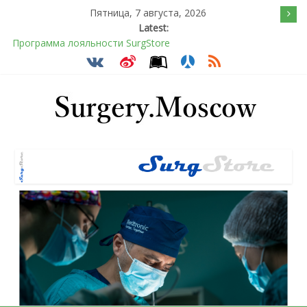
Пятница, 7 августа, 2026
Latest:
Программа лояльности SurgStore
Подсознательное желанием быть отверженным и
наказанным
Послеоперационное восстановление после герниопластики
Барбированные нити в хирургии: принцип работы и
преимущества технологии
Эротический конфликт по Юнгу