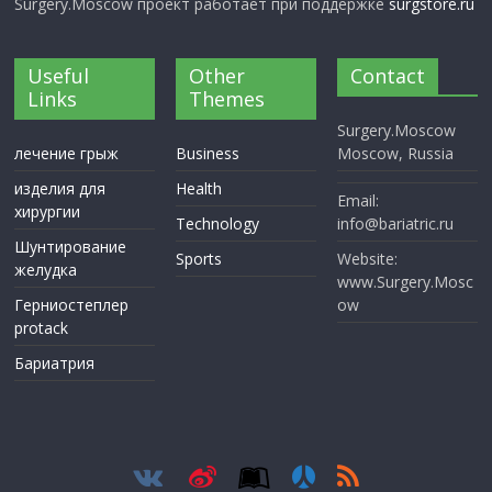
Surgery.Moscow проект работает при поддержке
surgstore.ru
Useful
Other
Contact
Links
Themes
Surgery.Moscow
лечение грыж
Business
Moscow, Russia
изделия для
Health
Email:
хирургии
Technology
info@bariatric.ru
Шунтирование
Sports
Website:
желудка
www.Surgery.Mosc
Герниостеплер
ow
protack
Бариатрия