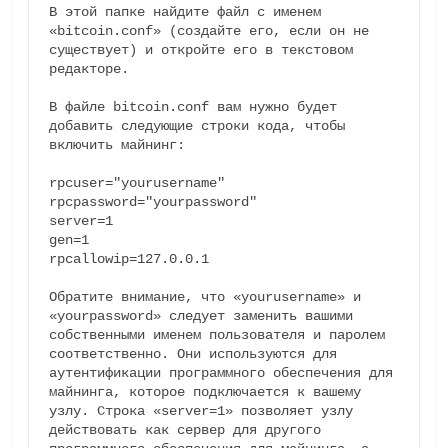
В этой папке найдите файл с именем 
«bitcoin.conf» (создайте его, если он не 
существует) и откройте его в текстовом 
редакторе.

В файле bitcoin.conf вам нужно будет 
добавить следующие строки кода, чтобы 
включить майнинг:

rpcuser="yourusername"

rpcpassword="yourpassword"

server=1 

gen=1 

rpcallowip=127.0.0.1

Обратите внимание, что «yourusername» и 
«yourpassword» следует заменить вашими 
собственными именем пользователя и паролем 
соответственно. Они используются для 
аутентификации программного обеспечения для 
майнинга, которое подключается к вашему 
узлу. Строка «server=1» позволяет узлу 
действовать как сервер для другого 