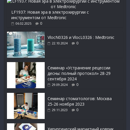
LF1937: Новая эра в электрохирургии с
инструментом от Medtronic
0
06.02.2025
VlocN0326 и VlocL0326 : Medtronic
0
22.10.2024
Семинар «Устранение рецессии
десны: полный протокол» 28-29
сентября 2024
0
29.09.2024
Семинар стоматологов: Москва
25-26 ноября 2023
0
29.11.2023
Xирургический магнитный коврик