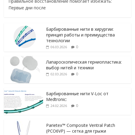
Правильное восстановление помогает избежать:
Первые дни после
Барбированные нити в хирургии:
принцип работы и преимущества
технологии
0
06.03.2026
Лапароскопическая герниопластика:
выбор нитей и техники
0
02.03.2026
Барбированные нити V-Loc от
Medtronic:
0
24.02.2026
Parietex™ Composite Ventral Patch
(PCO6VP) — сетка для грыжи