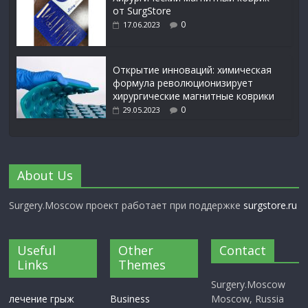
от SurgStore
0
17.06.2023
Открытие инноваций: химическая
формула революционизирует
хирургические магнитные коврики
0
29.05.2023
About Us
Surgery.Moscow проект работает при поддержке
surgstore.ru
Useful
Other
Contact
Links
Themes
Surgery.Moscow
лечение грыж
Business
Moscow, Russia