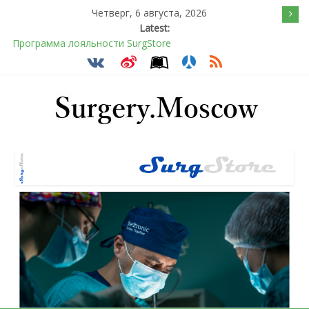
Четверг, 6 августа, 2026
Latest:
Программа лояльности SurgStore
Подсознательное желанием быть отверженным и
наказанным
Послеоперационное восстановление после герниопластики
Барбированные нити в хирургии: принцип работы и
преимущества технологии
Эротический конфликт по Юнгу