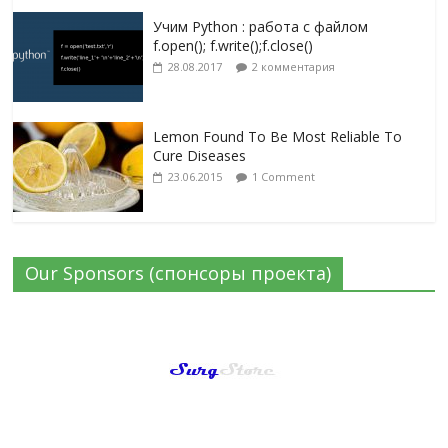
Учим Python : работа с файлом
f.open(); f.write();f.close()
28.08.2017
2 комментария
Lemon Found To Be Most Reliable To
Cure Diseases
23.06.2015
1 Comment
Our Sponsors (спонсоры проекта)