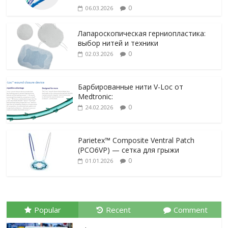
0
06.03.2026
Лапароскопическая герниопластика:
выбор нитей и техники
0
02.03.2026
Барбированные нити V-Loc от
Medtronic:
0
24.02.2026
Parietex™ Composite Ventral Patch
(PCO6VP) — сетка для грыжи
0
01.01.2026
Popular
Recent
Comment