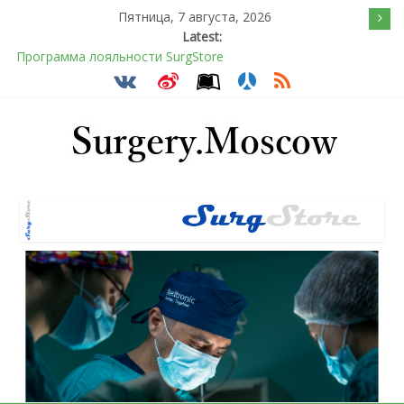
Пятница, 7 августа, 2026
Latest:
Программа лояльности SurgStore
Подсознательное желанием быть отверженным и
наказанным
Послеоперационное восстановление после герниопластики
Барбированные нити в хирургии: принцип работы и
преимущества технологии
Эротический конфликт по Юнгу