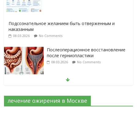
Подсознательное желанием быть отверженным и
наказанным
08.03.2026
No Comments
Послеоперационное восстановление
после герниопластики
08.03.2026
No Comments
Барбированные нити в хирургии:
принцип работы и преимущества
технологии
лечение ожирения в Москве
06.03.2026
No Comments
Лапароскопическая герниопластика:
выбор нитей и техники
02.03.2026
No Comments