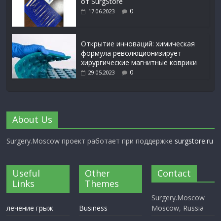
от SurgStore
0
17.06.2023
Открытие инноваций: химическая
формула революционизирует
хирургические магнитные коврики
0
29.05.2023
About Us
Surgery.Moscow проект работает при поддержке
surgstore.ru
Useful
Other
Contact
Links
Themes
Surgery.Moscow
лечение грыж
Business
Moscow, Russia