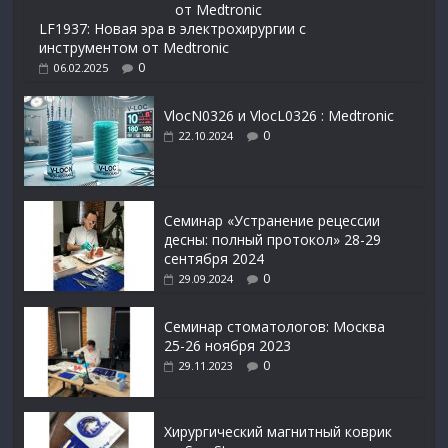
LF1937: Новая эра в электрохирургии с
инструментом от Medtronic
0
06.02.2025
VlocN0326 и VlocL0326 : Medtronic
0
22.10.2024
Семинар «Устранение рецессии
десны: полный протокол» 28-29
сентября 2024
0
29.09.2024
Семинар стоматологов: Москва
25-26 ноября 2023
0
29.11.2023
Xирургический магнитный коврик