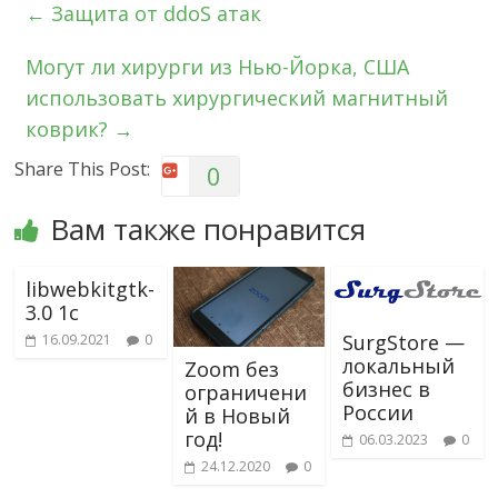
←
Защита от ddoS атак
Могут ли хирурги из Нью-Йорка, США
использовать хирургический магнитный
коврик?
→
Share This Post:
0
Вам также понравится
libwebkitgtk-
3.0 1с
SurgStore —
16.09.2021
0
локальный
Zoom без
бизнес в
ограничени
России
й в Новый
год!
06.03.2023
0
24.12.2020
0