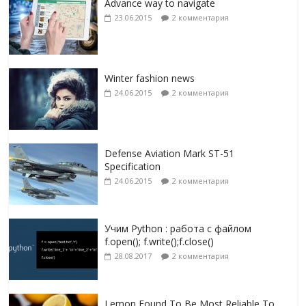
Advance way to navigate
23.06.2015
2 комментария
Winter fashion news
24.06.2015
2 комментария
Defense Aviation Mark ST-51
Specification
24.06.2015
2 комментария
Учим Python : работа с файлом
f.open(); f.write();f.close()
28.08.2017
2 комментария
Lemon Found To Be Most Reliable To