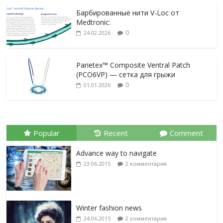
Барбированные нити V-Loc от
Medtronic:
0
24.02.2026
Parietex™ Composite Ventral Patch
(PCO6VP) — сетка для грыжи
0
01.01.2026
Popular
Recent
Comment
Advance way to navigate
23.06.2015
2 комментария
Winter fashion news
24.06.2015
2 комментария