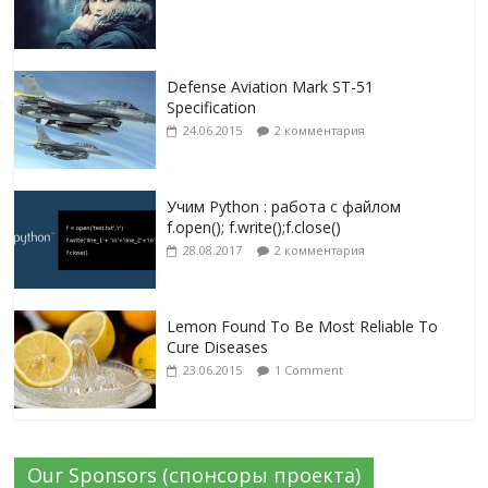
Defense Aviation Mark ST-51
Specification
24.06.2015
2 комментария
Учим Python : работа с файлом
f.open(); f.write();f.close()
28.08.2017
2 комментария
Lemon Found To Be Most Reliable To
Cure Diseases
23.06.2015
1 Comment
Our Sponsors (спонсоры проекта)