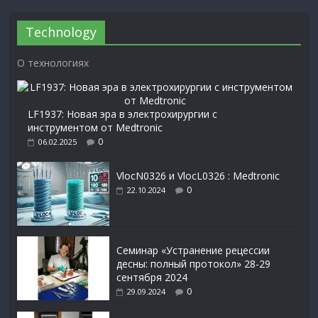
Technology
О технологиях
LF1937: Новая эра в электрохирургии с
инструментом от Medtronic
0
06.02.2025
VlocN0326 и VlocL0326 : Medtronic
0
22.10.2024
Семинар «Устранение рецессии
десны: полный протокол» 28-29
сентября 2024
0
29.09.2024