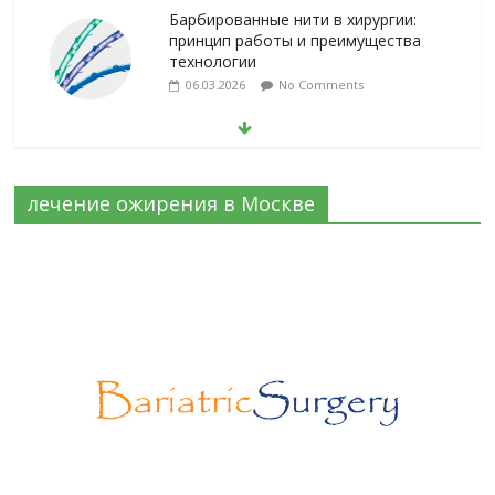
Барбированные нити в хирургии:
принцип работы и преимущества
технологии
06.03.2026
No Comments
Лапароскопическая герниопластика:
выбор нитей и техники
02.03.2026
No Comments
лечение ожирения в Москве
Эротический конфликт по Юнгу
03.07.2026
No Comments
Программа лояльности SurgStore
03.07.2026
No Comments