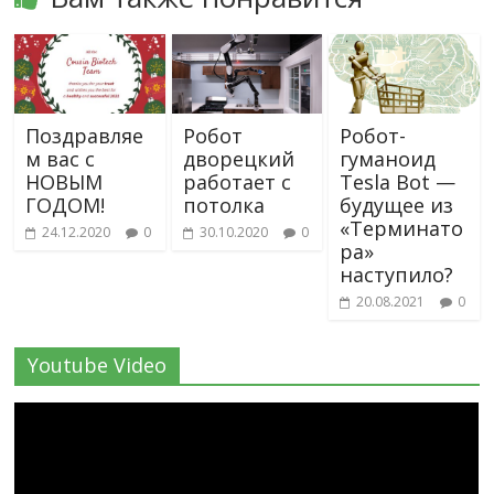
Поздравляе
Робот
Робот-
м вас с
дворецкий
гуманоид
НОВЫМ
работает с
Tesla Bot —
ГОДОМ!
потолка
будущее из
«Терминато
24.12.2020
0
30.10.2020
0
ра»
наступило?
20.08.2021
0
Youtube Video