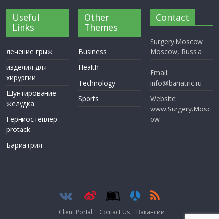
Useful
Other
Contact
Links
Themes
Surgery.Moscow
лечение грыж
Business
Moscow, Russia
изделия для
Health
Email:
хирургии
Technology
info@bariatric.ru
Шунтирование
Sports
Website:
желудка
www.Surgery.Mosc
Герниостеплер
ow
protack
Бариатрия
Client Portal
Contact Us
Вакансии