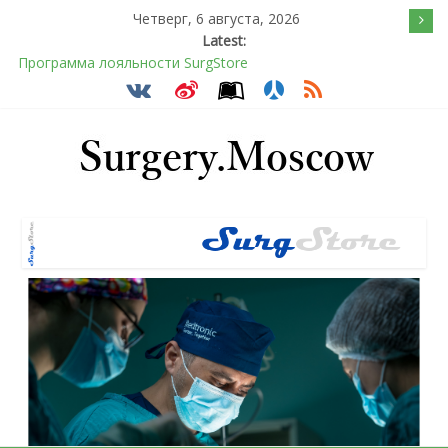
Четверг, 6 августа, 2026
Latest:
Программа лояльности SurgStore
Подсознательное желанием быть отверженным и
наказанным
Послеоперационное восстановление после герниопластики
Барбированные нити в хирургии: принцип работы и
преимущества технологии
Эротический конфликт по Юнгу