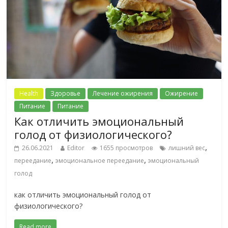
Health
Здоровье
Лечение ожирения
Ожирение
Питание
Питание
Как отличить эмоциональный
голод от физиологического?
,
26.06.2021
Editor
1655 просмотров
лишний вес
,
,
переедание
эмоциональное переедание
эмоциональный
голод
как отличить эмоциональный голод от
физиологического?
Read more