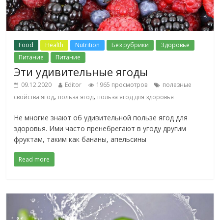
Food
Health
Nutrition
Без рубрики
Здоровье
Питание
Питание
Эти удивительные ягоды
09.12.2020
Editor
1965 просмотров
полезные
,
,
свойства ягод
польза ягод
польза ягод для здоровья
Не многие знают об удивительной пользе ягод для
здоровья. Ими часто пренебрегают в угоду другим
фруктам, таким как бананы, апельсины
Read more