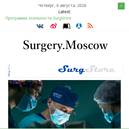
Четверг, 6 августа, 2026
Latest:
Подсознательное желанием быть отверженным и
наказанным
Послеоперационное восстановление после герниопластики
Барбированные нити в хирургии: принцип работы и
преимущества технологии
Эротический конфликт по Юнгу
Программа лояльности SurgStore