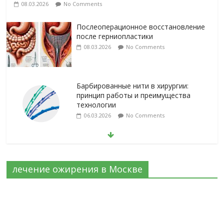
08.03.2026
No Comments
Послеоперационное восстановление
после герниопластики
08.03.2026
No Comments
Барбированные нити в хирургии:
принцип работы и преимущества
технологии
06.03.2026
No Comments
Лапароскопическая герниопластика:
выбор нитей и техники
02.03.2026
No Comments
лечение ожирения в Москве
Эротический конфликт по Юнгу
03.07.2026
No Comments