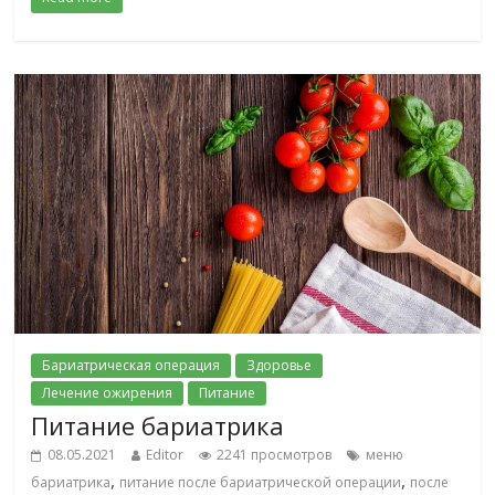
Бариатрическая операция
Здоровье
Лечение ожирения
Питание
Питание бариатрика
08.05.2021
Editor
2241 просмотров
меню
,
,
бариатрика
питание после бариатрической операции
после