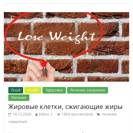
Food
Health
Здоровье
Лечение ожирения
Питание
Жировые клетки, сжигающие жиры
16.12.2020
Editor_1
1856 просмотров
лечение
ожирения