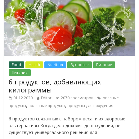
Food
Health
Nutrition
Здоровье
Питание
Питание
6 продуктов, добавляющих
килограммы
01.12.2020
Editor
2070 просмотров
опасные
,
,
продукты
полезные продукты
продукты для похудения
6 продуктов связанных с набором веса и их здоровые
альтернативы Когда дело доходит до похудения, не
существует универсального решения для