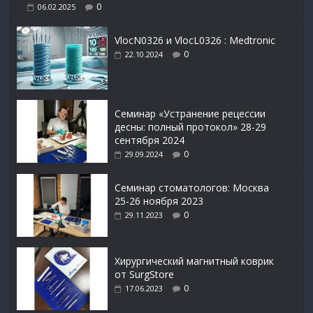
0
06.02.2025
VlocN0326 и VlocL0326 : Medtronic
0
22.10.2024
Семинар «Устранение рецессии
десны: полный протокол» 28-29
сентября 2024
0
29.09.2024
Семинар стоматологов: Москва
25-26 ноября 2023
0
29.11.2023
Xирургический магнитный коврик
от SurgStore
0
17.06.2023