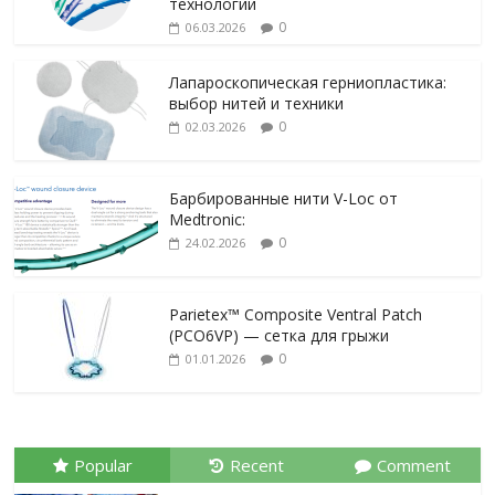
технологии
0
06.03.2026
Лапароскопическая герниопластика:
выбор нитей и техники
0
02.03.2026
Барбированные нити V-Loc от
Medtronic:
0
24.02.2026
Parietex™ Composite Ventral Patch
(PCO6VP) — сетка для грыжи
0
01.01.2026
Popular
Recent
Comment