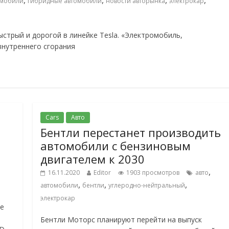
,
,
,
,
омобили
гибридные автомобили
новости авторынка
электрокар
быстрый и дорогой в линейке Tesla. «Электромобиль,
внутреннего сгорания
Cars
Авто
Бентли перестанет производить
е
автомобили с бензиновым
двигателем к 2030
,
16.11.2020
Editor
1903 просмотров
авто
,
,
,
автомобили
бентли
углеродно-нейтральный
электрокар
ые
Бентли Моторс планируют перейти на выпуск