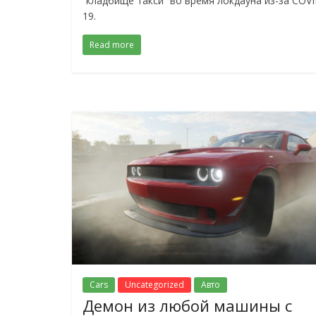
“кладбище такси” во время локдауна из-за COVI
19.
Read more
Cars
Uncategorized
Авто
Демон из любой машины с