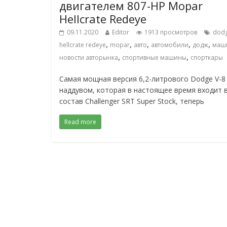
двигателем 807-HP Mopar
Hellcrate Redeye
09.11.2020
Editor
1913 просмотров
dod
,
,
,
,
,
hellcrate redeye
mopar
авто
автомобили
додж
маш
,
,
новости авторынка
спортивные машины
спорткары
Самая мощная версия 6,2-литрового Dodge V-8
наддувом, которая в настоящее время входит 
состав Challenger SRT Super Stock, теперь
Read more