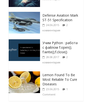
Defense Aviation Mark
ST-51 Specification
24.06.2015
2
комментария
Учим Python : работа
с файлом f.open();
f.write();f.close()
28.08.2017
2
комментария
Lemon Found To Be
Most Reliable To Cure
Diseases
23.06.2015
1
Comment