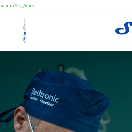
ности SurgStore
е желанием быть отверженным и наказанным
ное восстановление после герниопластики
ити в хирургии: принцип работы и преимущества технологии
нфликт по Юнгу