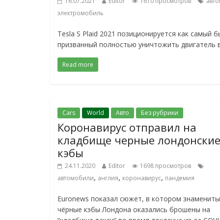
16.07.2021
Editor
1610 просмотров
авт
электромобиль
Tesla S Plaid 2021 позиционируется как самый 
призванный полностью уничтожить двигатель 
Read more
Cars
World
Авто
Без рубрики
Коронавирус отправил на
кладбище черные лондонски
кэбы
24.11.2020
Editor
1698 просмотров
,
,
,
автомобили
англия
коронавирус
пандемия
Euronews показал сюжет, в котором знаменит
чёрные кэбы Лондона оказались брошены на