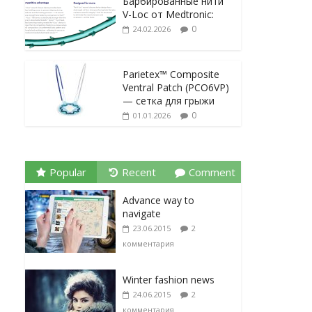
Барбированные нити
V-Loc от Medtronic:
0
24.02.2026
Parietex™ Composite
Ventral Patch (PCO6VP)
— сетка для грыжи
0
01.01.2026
Popular
Recent
Comment
Advance way to
navigate
23.06.2015
2
комментария
Winter fashion news
24.06.2015
2
комментария