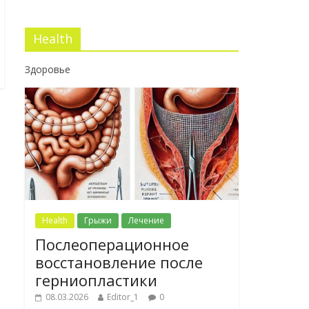
Health
Здоровье
Health
Грыжи
Лечение
Послеоперационное
восстановление после
герниопластики
08.03.2026
Editor_1
0