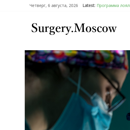
Четверг, 6 августа, 2026
Latest:
Программа лояль
Подсознательно
Послеоперацион
Барбированные н
Эротический ко