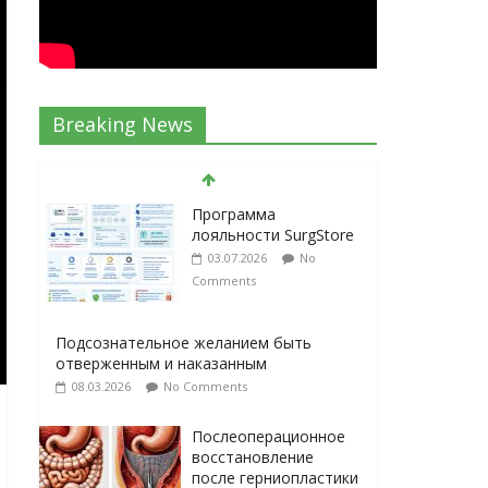
Программа
Breaking News
лояльности SurgStore
03.07.2026
No
Comments
Подсознательное желанием быть
отверженным и наказанным
08.03.2026
No Comments
Послеоперационное
восстановление
после герниопластики
08.03.2026
No
Comments
Барбированные нити