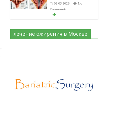
в хирургии: принцип
работы и
преимущества
технологии
06.03.2026
No
Comments
лечение ожирения в Москве
Лапароскопическая
герниопластика:
выбор нитей и
техники
02.03.2026
No
Comments
Эротический конфликт по Юнгу
03.07.2026
No Comments