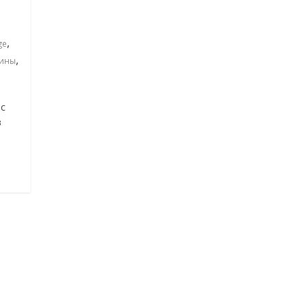
,
ge
,
ины
 с
в