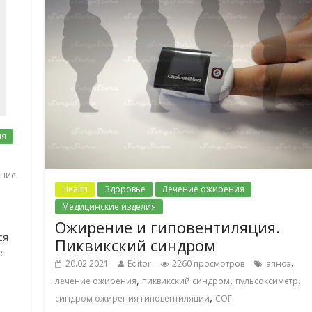
ия
ение
Health
Здоровье
Лечение ожирения
Медицинские изделия
Ожирение и гиповентиляция.
ся
Пиквикский синдром
е
,
20.02.2021
Editor
2260 просмотров
апноэ
,
,
,
лечение ожирения
пиквикский синдром
пульсоксиметр
,
синдром ожирения гиповентиляции
СОГ