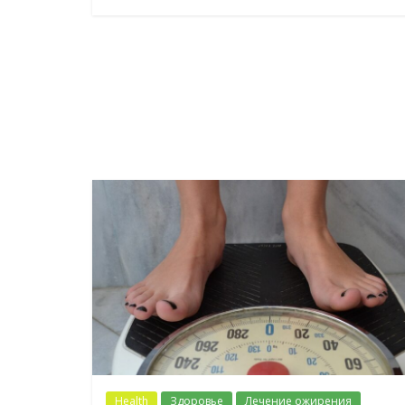
Health
Здоровье
Лечение ожирения