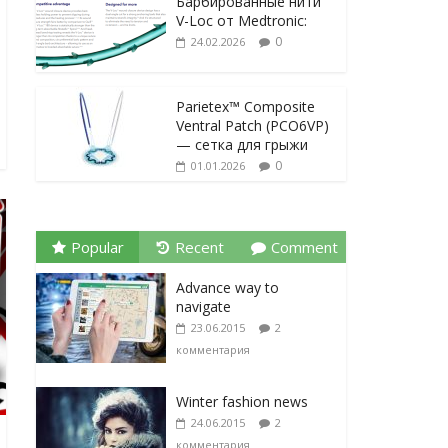
Барбированные нити
V-Loc от Medtronic:
0
24.02.2026
Parietex™ Composite
Ventral Patch (PCO6VP)
— сетка для грыжи
0
01.01.2026
Popular
Recent
Comment
Advance way to
navigate
23.06.2015
2
комментария
Winter fashion news
24.06.2015
2
комментария