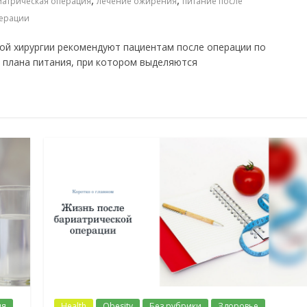
,
,
атрическая операция
лечение ожирения
питание после
перации
ой хирургии рекомендуют пациентам после операции по
 плана питания, при котором выделяются
ия
Health
Obesity
Без рубрики
Здоровье