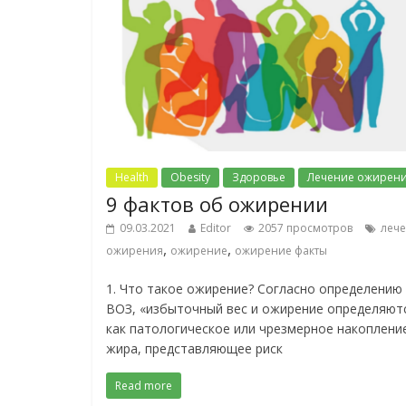
Health
Obesity
Здоровье
Лечение ожирен
9 фактов об ожирении
09.03.2021
Editor
2057 просмотров
леч
,
,
ожирения
ожирение
ожирение факты
1. Что такое ожирение? Согласно определению
ВОЗ, «избыточный вес и ожирение определяют
как патологическое или чрезмерное накоплени
жира, представляющее риск
Read more