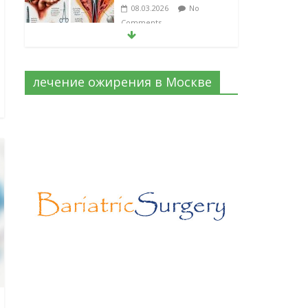
08.03.2026
No
Comments
Барбированные нити
в хирургии: принцип
работы и
лечение ожирения в Москве
преимущества
технологии
06.03.2026
No
Comments
Лапароскопическая
герниопластика:
выбор нитей и
техники
02.03.2026
No
Comments
Эротический конфликт по Юнгу
03.07.2026
No Comments