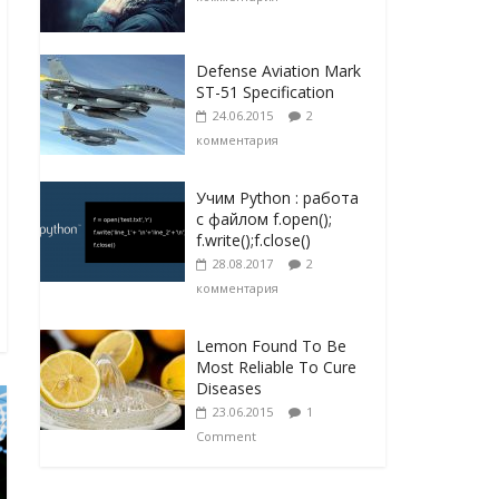
Defense Aviation Mark
ST-51 Specification
24.06.2015
2
комментария
Учим Python : работа
с файлом f.open();
f.write();f.close()
28.08.2017
2
комментария
Lemon Found To Be
Most Reliable To Cure
Diseases
23.06.2015
1
Comment