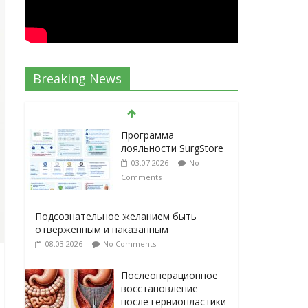
Breaking News
Программа
лояльности SurgStore
03.07.2026
No
Comments
Подсознательное желанием быть
отверженным и наказанным
08.03.2026
No Comments
Послеоперационное
восстановление
после герниопластики