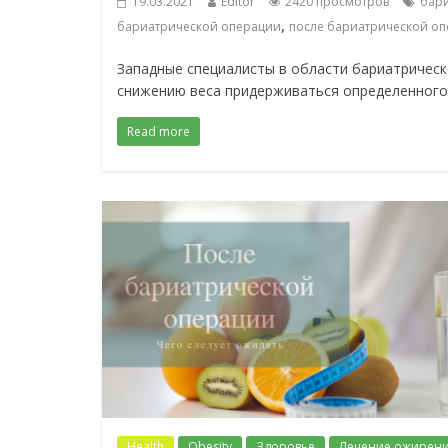
19.03.2021
Editor
2420 просмотров
бари
,
бариатрической операции
после бариатрической о
Западные специалисты в области бариатрическ
снижению веса придерживаться определенного
Read more
Health
Obesity
Здоровье
Лечение ожирен