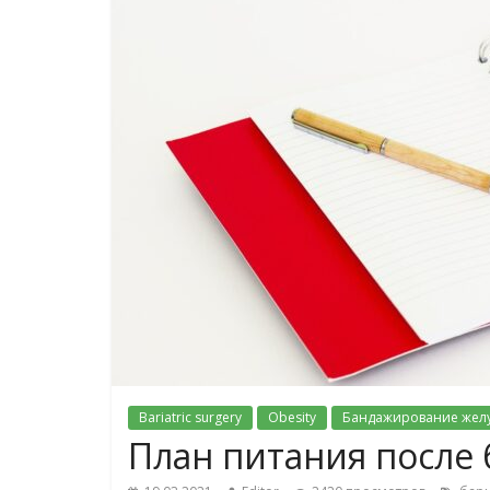
Bariatric surgery
Obesity
Бандажирование жел
План питания после