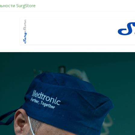
ьности SurgStore
ое желанием быть отверженным и наказанным
ное восстановление после герниопластики
нити в хирургии: принцип работы и преимущества технологии
нфликт по Юнгу