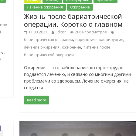
Лечение ожирения
Ожирение
Жизнь после бариатрической
операции. Коротко о главном
ение
й
11.03.2021
Editor
2084 просмотров
,
,
бариатрическая операция
бариатрическая хирургия
,
,
лечение ожирения
ожирение
питание после
ты,
бариатрической операции
и
Ожирение — это заболевание, которое трудно
поддается лечению, и связано со многими другими
проблемами со здоровьем. Лечение ожирения не
сводится
Read more