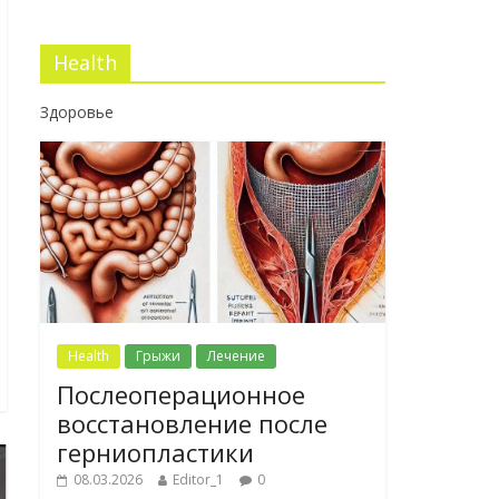
Health
Здоровье
Health
Грыжи
Лечение
Послеоперационное
восстановление после
герниопластики
08.03.2026
Editor_1
0