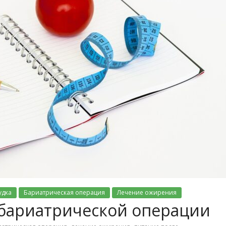
удка
Бариатрическая операция
Лечение ожирения
 бариатрической операции