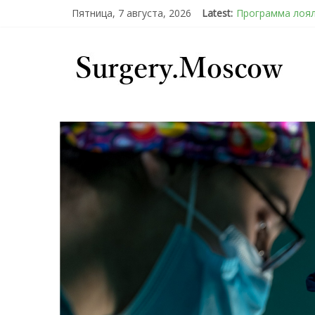
Пятница, 7 августа, 2026
Latest:
Программа лоял
Подсознательн
Послеоперацион
Барбированные 
Эротический ко