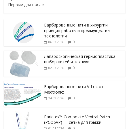
Первые дни после
Барбированные нити в хирургии:
принцип работы и преимущества
технологии
0
06.03.2026
Лапароскопическая герниопластика:
выбор нитей и техники
0
02.03.2026
Барбированные нити V-Loc от
Medtronic:
0
24.02.2026
Parietex™ Composite Ventral Patch
(PCO6VP) — сетка для грыжи
0
01.01.2026