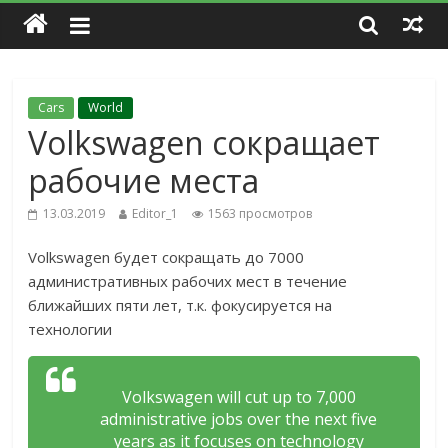
Cars
World
Volkswagen сокращает
рабочие места
13.03.2019
Editor_1
1563 просмотров
Volkswagen будет сокращать до 7000
административных рабочих мест в течение
ближайших пяти лет, т.к. фокусируется на
технологии
Volkswagen will cut up to 7,000
administrative jobs over the next five
years as it focuses on technology