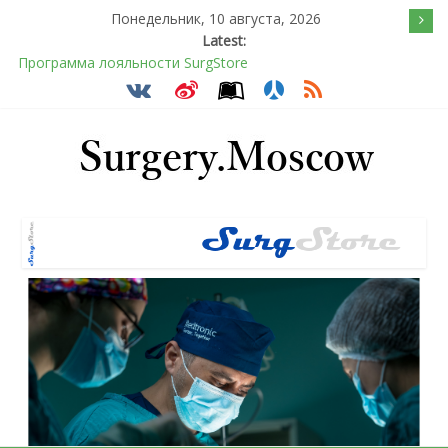
Понедельник, 10 августа, 2026
Latest:
Программа лояльности SurgStore
Подсознательное желанием быть отверженным и
наказанным
Послеоперационное восстановление после герниопластики
Барбированные нити в хирургии: принцип работы и
преимущества технологии
Эротический конфликт по Юнгу