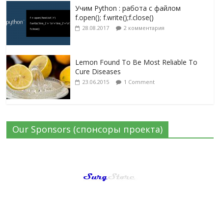
Учим Python : работа с файлом
f.open(); f.write();f.close()
28.08.2017
2 комментария
Lemon Found To Be Most Reliable To
Cure Diseases
23.06.2015
1 Comment
Our Sponsors (спонсоры проекта)