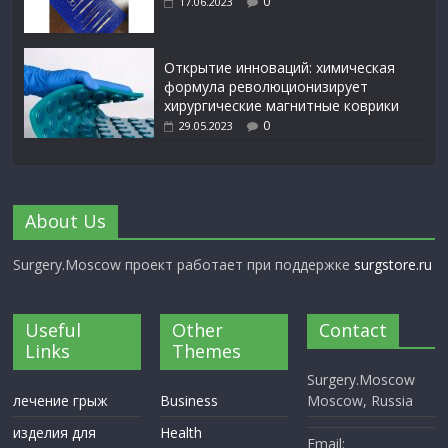
0
17.06.2023
Открытие инноваций: химическая
формула революционизирует
хирургические магнитные коврики
0
29.05.2023
About Us
Surgery.Moscow проект работает при поддержке
surgstore.ru
Useful
Other
Contact
Links
Themes
Surgery.Moscow
лечение грыж
Business
Moscow, Russia
изделия для
Health
Email: