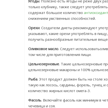
Ягоды
. Полезно есть ягоды не реже двух ра
только клубнику, также следует употреблять
содержат большое количество
антиоксидант
снижением умственных способностей.
Орехи
. Создатели диеты рекомендуют употр
указывают, какие орехи употреблять в пищу,
получить разнообразные питательные вещес
Оливковое масло
. Следует использоватьолив
том числе для приготовления пищи.
Цельнозерновые
. Такие цельнозерновые про
цельнозерновые макароны и 100% цельнозер
Рыба
. Этот продукт должен быть на столе х
такую ​​как лосось, сардины, форель, тунец 
количество жирных кислот омега-3.
Фасоль
. Включайте фасоль как минимум в ч
чечевица и соя.