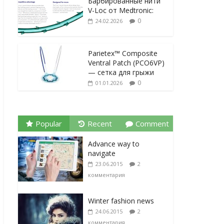
Барбированные нити
V-Loc от Medtronic:
0
24.02.2026
Parietex™ Composite
Ventral Patch (PCO6VP)
— сетка для грыжи
0
01.01.2026
Popular
Recent
Comment
Advance way to
navigate
23.06.2015
2
комментария
Winter fashion news
24.06.2015
2
комментария