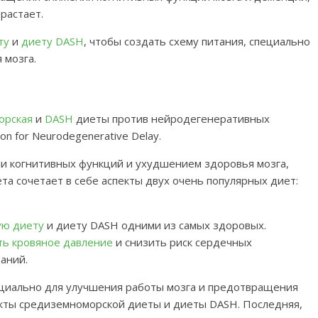
растает.
ту
и
диету DASH
, чтобы создать схему питания, специально
 мозга.
орская
и
DASH
диеты против нейродегенеративных
on for Neurodegenerative Delay.
и когнитивных функций и ухудшением здоровья мозга,
ета сочетает в себе аспекты двух очень популярных диет:
ую диету
и диету DASH одними из самых здоровых.
ть кровяное давление
и снизить риск сердечных
аний.
ециально для улучшения работы мозга и предотвращения
кты средиземноморской диеты и диеты DASH. Последняя,