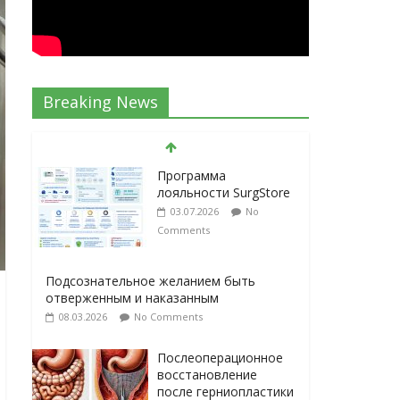
Breaking News
Программа
лояльности SurgStore
03.07.2026
No
Comments
Подсознательное желанием быть
отверженным и наказанным
08.03.2026
No Comments
Послеоперационное
восстановление
после герниопластики