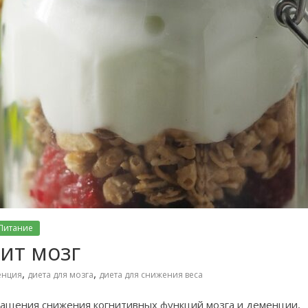
Питание
ит мозг
,
,
енция
диета для мозга
диета для снижения веса
ащения снижения когнитивных функций мозга и деменции,