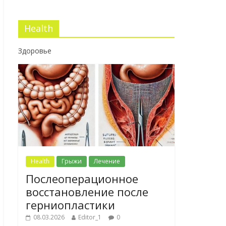
Health
Здоровье
Health
Грыжи
Лечение
Послеоперационное
восстановление после
герниопластики
08.03.2026
Editor_1
0