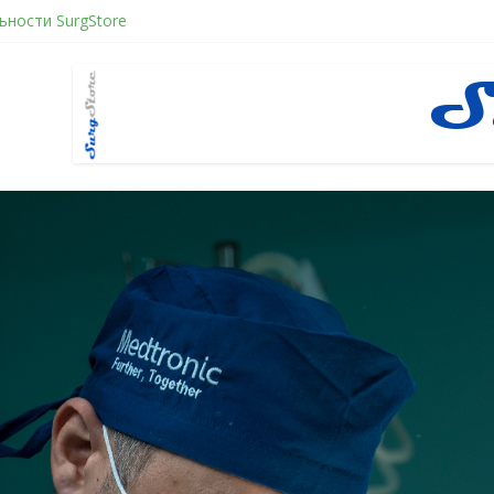
ности SurgStore
е желанием быть отверженным и наказанным
ное восстановление после герниопластики
ити в хирургии: принцип работы и преимущества технологии
нфликт по Юнгу