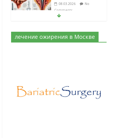
08.03.2026
No
Comments
Барбированные нити
в хирургии: принцип
лечение ожирения в Москве
работы и
преимущества
технологии
06.03.2026
No
Comments
Лапароскопическая
герниопластика:
выбор нитей и
техники
02.03.2026
No
Comments
Эротический конфликт по Юнгу
03.07.2026
No Comments