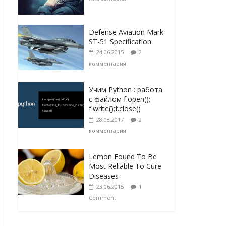
Defense Aviation Mark
ST-51 Specification
24.06.2015
2
комментария
Учим Python : работа
с файлом f.open();
f.write();f.close()
28.08.2017
2
комментария
Lemon Found To Be
Most Reliable To Cure
Diseases
23.06.2015
1
Comment