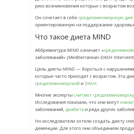
риск возникновения которых с возрастом воз
Он сочетает в себе
средиземноморскую дие
ориентированную на поддержание здоровья
Что такое диета MIND
Аббревиатура MIND означает «
средиземном
заболеваний» (Mediterranean-DASH Interventi
Цель диеты MIND — бороться с нарушениям
которые часто приходят с возрастом. Эта ди
средиземноморской
и
DASH
.
Многие эксперты
считают
средиземноморск
Исследования показали, что они могут
снизи
заболеваний,
диабета
и ряда других заболев
Но исследователи хотели создать диету сп
деменции. Для этого они объединили проду