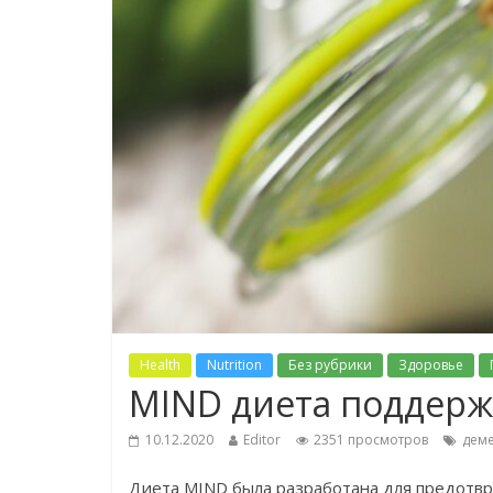
Health
Nutrition
Без рубрики
Здоровье
MIND диета поддерж
10.12.2020
Editor
2351 просмотров
дем
Диета MIND была разработана для предотвр