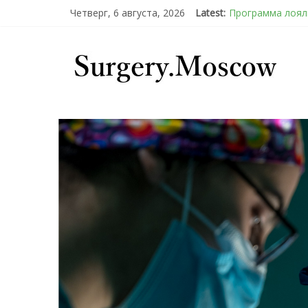
Четверг, 6 августа, 2026
Latest:
Программа лояль
Подсознательно
Послеоперацион
Барбированные н
Эротический ко