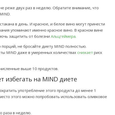
 не реже двух раз в неделю. Обратите внимание, что
 MIND.
стакана в день. И красное, и белое вино могут принести
вания упоминают именно красное вино. В красном вине
омочь защитить от болезни
Альцгеймера
.
о порций, не бросайте диету MIND полностью.
еты MIND даже в умеренных количествах
снижает
риск
ечисленные выше 10 продуктов.
ет избегать на MIND диете
ократить употребление этого продукта до менее 1
Вместо этого можно попробовать использовать оливковое
 раза в неделю.