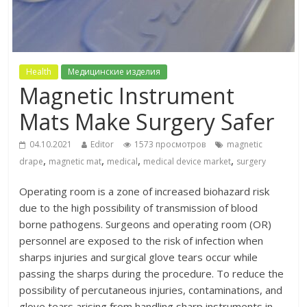
Health
Медицинские изделия
Magnetic Instrument
Mats Make Surgery Safer
04.10.2021
Editor
1573 просмотров
magnetic
,
,
,
,
drape
magnetic mat
medical
medical device market
surgery
Operating room is a zone of increased biohazard risk
due to the high possibility of transmission of blood
borne pathogens. Surgeons and operating room (OR)
personnel are exposed to the risk of infection when
sharps injuries and surgical glove tears occur while
passing the sharps during the procedure. To reduce the
possibility of percutaneous injuries, contaminations, and
glove tears arising from handling sharp instruments in