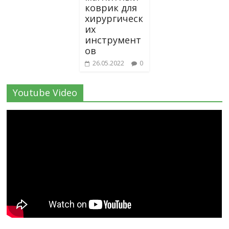
коврик для
хирургическ
их
инструмент
ов
26.05.2022
0
Youtube Video