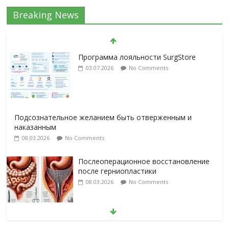
Breaking News
Подсознательное желанием быть отверженным и
наказанным
08.03.2026
No Comments
Послеоперационное восстановление
после герниопластики
08.03.2026
No Comments
Барбированные нити в хирургии:
принцип работы и преимущества
технологии
06.03.2026
No Comments
Лапароскопическая герниопластика: