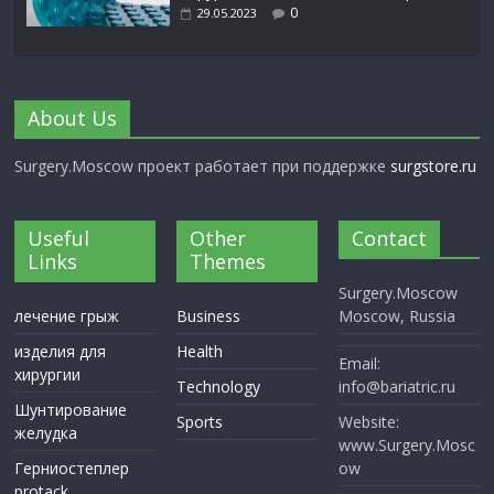
0
29.05.2023
About Us
Surgery.Moscow проект работает при поддержке
surgstore.ru
Useful
Other
Contact
Links
Themes
Surgery.Moscow
лечение грыж
Business
Moscow, Russia
изделия для
Health
Email:
хирургии
Technology
info@bariatric.ru
Шунтирование
Sports
Website:
желудка
www.Surgery.Mosc
Герниостеплер
ow
protack