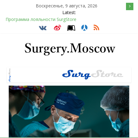
Воскресенье, 9 августа, 2026
Latest:
Программа лояльности SurgStore
Подсознательное желанием быть отверженным и
наказанным
Послеоперационное восстановление после герниопластики
Барбированные нити в хирургии: принцип работы и
преимущества технологии
Эротический конфликт по Юнгу