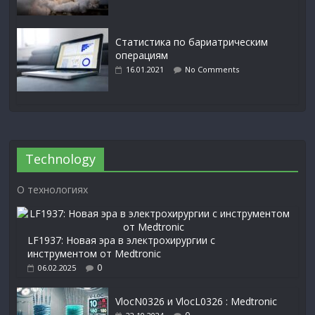
Статистика по бариатрическим
операциям
16.01.2021
No Comments
Technology
О технологиях
LF1937: Новая эра в электрохирургии с
инструментом от Medtronic
0
06.02.2025
VlocN0326 и VlocL0326 : Medtronic