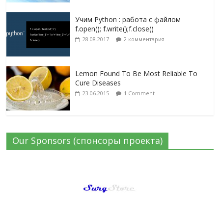
Учим Python : работа с файлом
f.open(); f.write();f.close()
28.08.2017
2 комментария
Lemon Found To Be Most Reliable To
Cure Diseases
23.06.2015
1 Comment
Our Sponsors (спонсоры проекта)