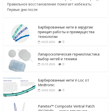
Правильное восстановление помогает избежать:
Первые дни после
Барбированные нити в хирургии:
принцип работы и преимущества
технологии
0
06.03.2026
Лапароскопическая герниопластика:
выбор нитей и техники
0
02.03.2026
Барбированные нити V-Loc от
Medtronic:
0
24.02.2026
Parietex™ Composite Ventral Patch
(PCO6VP) — сетка для грыжи