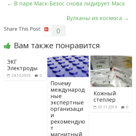
←
В паре Маск-Безос снова лидирует Маск
Вулканы из космоса
→
Share This Post:
0
Вам также понравится
ЭКГ
Электроды
24.10.2019
0
Почему
международ
Кожный
ные
степлер
экспертные
01.11.2019
0
организаци
и
рекомендую
т
магнитный